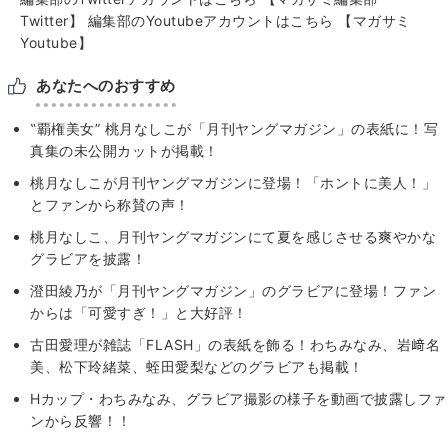
Twitter】
編集部のYoutubeアカウントはこちら
【マガサミ
Youtube】
あなたへのおすすめ
‟覇権美女” 桃月なしこが「月刊ヤングマガジン」の表紙に！写
真集の未公開カットが掲載！
桃月なしこが月刊ヤングマガジンに登場！「ホントに美人！」
とファンから称賛の声！
桃月なしこ、月刊ヤングマガジンにて夏を感じさせる爽やかな
グラビアを披露！
澄田綾乃が「月刊ヤングマガジン」のグラビアに登場！ファン
からは「可愛すぎ！」と大好評！
古田愛理が雑誌「FLASH」の表紙を飾る！わちみなみ、岩﨑名
美、松下玲緒菜、蛭田愛梨などのグラビアも掲載！
Hカップ・わちみなみ、グラビア撮影の様子を動画で披露しファ
ンから反響！！