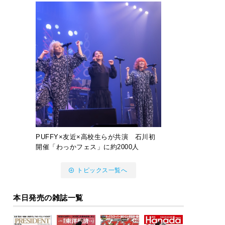
PUFFY×友近×高校生らが共演 石川初
開催「わっかフェス」に約2000人
トピックス一覧へ
本日発売の雑誌一覧