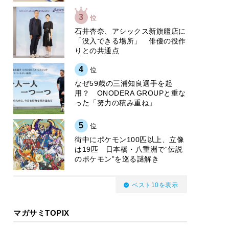
3
位
石井杏奈、アシックス新旗艦店に
「没入できる場所」 俳優の役作
りとの共通点
4
位
なぜ59歳の三浦知良選手を起
用？ ONODERA GROUPと重な
った「努力の積み重ね」
5
位
街中にポケモン100匹以上、立像
は19匹 日本橋・八重洲で“伝説
のポケモン”を巡る謎解き
ベスト10を表示
マガサミTOPIX