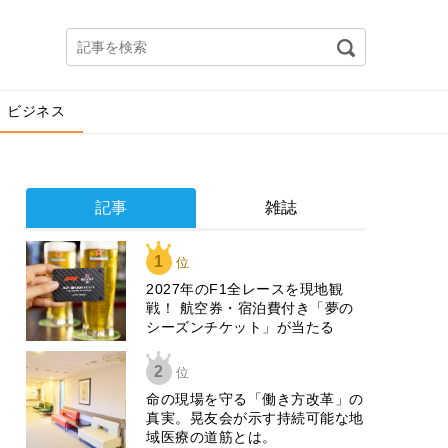
ビジネス
記事
雑誌
1
位
2027年のF1全レースを現地観
戦！ 航空券・宿泊費付き「夢の
シーズンチケット」が当たる
2
位
​命の現場を守る「働き方改革」の
真実。晃友会が示す持続可能な地
域医療の道筋とは。