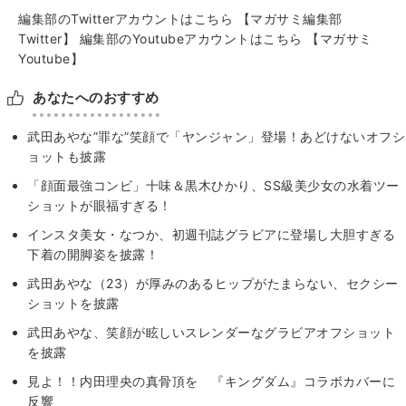
編集部のTwitterアカウントはこちら
【マガサミ編集部
Twitter】
編集部のYoutubeアカウントはこちら
【マガサミ
Youtube】
あなたへのおすすめ
武田あやな”罪な”笑顔で「ヤンジャン」登場！あどけないオフシ
ョットも披露
「顔面最強コンビ」十味＆黒木ひかり、SS級美少女の水着ツー
ショットが眼福すぎる！
インスタ美女・なつか、初週刊誌グラビアに登場し大胆すぎる
下着の開脚姿を披露！
武田あやな（23）が厚みのあるヒップがたまらない、セクシー
ショットを披露
武田あやな、笑顔が眩しいスレンダーなグラビアオフショット
を披露
見よ！！内田理央の真骨頂を 『キングダム』コラボカバーに
反響