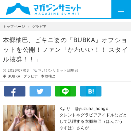
トップページ
グラビア
本郷柚巴、ビキニ姿の「BUBKA」オフショ
ットを公開！ファン「かわいい！！ スタイ
ル抜群！！」
2026/07/03
マガジンサミット編集部
BUBKA
グラビア
本郷柚巴
Xより @yuzuha_hongo
タレントやグラビアアイドルなどと
して活躍する本郷柚巴（ほんごう
ゆずは）さんが……