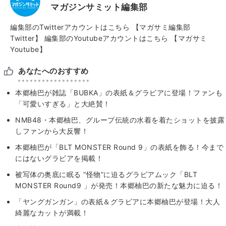
マガジンサミット編集部
編集部のTwitterアカウントはこちら
【マガサミ編集部
Twitter】
編集部のYoutubeアカウントはこちら
【マガサミ
Youtube】
あなたへのおすすめ
本郷柚巴が雑誌「BUBKA」の表紙＆グラビアに登場！ファンも
「可愛いすぎる」と大絶賛！
NMB48・本郷柚巴、グループ伝統の水着を着たショットを披露
しファンから大反響！
本郷柚巴が「BLT MONSTER Round 9」の表紙を飾る！今まで
にはないグラビアを掲載！
被写体の奥底に眠る “怪物”に迫るグラビアムック「BLT
MONSTER Round9 」が発売！本郷柚巴の新たな魅力に迫る！
「ヤングガンガン」の表紙＆グラビアに本郷柚巴が登場！大人
綺麗なカットが満載！