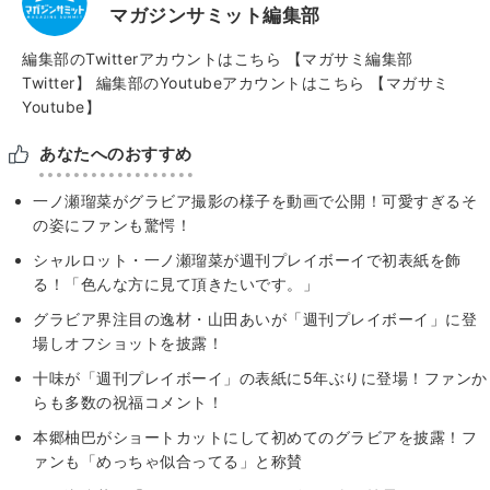
マガジンサミット編集部
編集部のTwitterアカウントはこちら
【マガサミ編集部
Twitter】
編集部のYoutubeアカウントはこちら
【マガサミ
Youtube】
あなたへのおすすめ
一ノ瀬瑠菜がグラビア撮影の様子を動画で公開！可愛すぎるそ
の姿にファンも驚愕！
シャルロット・一ノ瀬瑠菜が週刊プレイボーイで初表紙を飾
る！「色んな方に見て頂きたいです。」
グラビア界注目の逸材・山田あいが「週刊プレイボーイ」に登
場しオフショットを披露！
十味が「週刊プレイボーイ」の表紙に5年ぶりに登場！ファンか
らも多数の祝福コメント！
本郷柚巴がショートカットにして初めてのグラビアを披露！フ
ァンも「めっちゃ似合ってる」と称賛