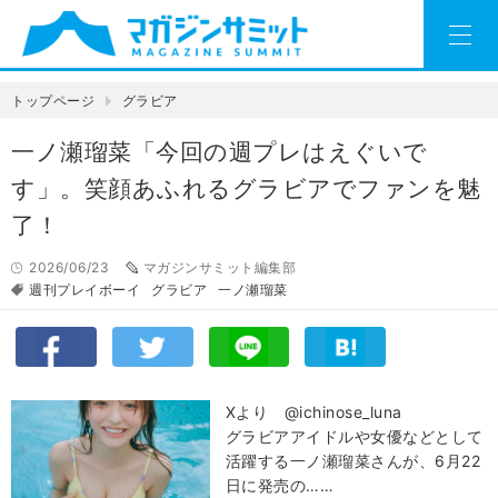
トップページ
グラビア
一ノ瀬瑠菜「今回の週プレはえぐいで
す」。笑顔あふれるグラビアでファンを魅
了！
2026/06/23
マガジンサミット編集部
週刊プレイボーイ
グラビア
一ノ瀬瑠菜
Xより @ichinose_luna
グラビアアイドルや女優などとして
活躍する一ノ瀬瑠菜さんが、6月22
日に発売の……