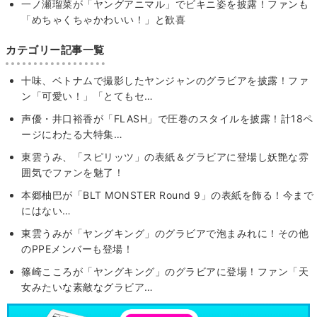
一ノ瀬瑠菜が「ヤングアニマル」でビキニ姿を披露！ファンも
「めちゃくちゃかわいい！」と歓喜
カテゴリー記事一覧
十味、ベトナムで撮影したヤンジャンのグラビアを披露！ファ
ン「可愛い！」「とてもセ…
声優・井口裕香が「FLASH」で圧巻のスタイルを披露！計18ペ
ージにわたる大特集…
東雲うみ、「スピリッツ」の表紙＆グラビアに登場し妖艶な雰
囲気でファンを魅了！
本郷柚巴が「BLT MONSTER Round 9」の表紙を飾る！今まで
にはない…
東雲うみが「ヤングキング」のグラビアで泡まみれに！その他
のPPEメンバーも登場！
篠崎こころが「ヤングキング」のグラビアに登場！ファン「天
女みたいな素敵なグラビア…