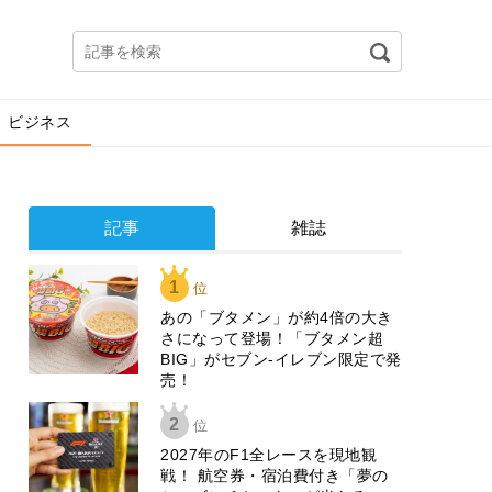
ビジネス
記事
雑誌
1
位
あの「ブタメン」が約4倍の大き
さになって登場！「ブタメン超
BIG」がセブン‐イレブン限定で発
売！
2
位
2027年のF1全レースを現地観
戦！ 航空券・宿泊費付き「夢の