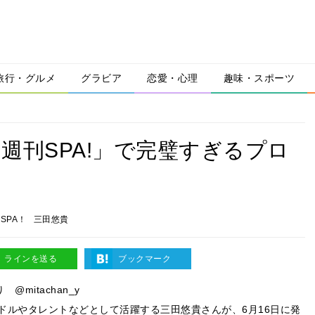
旅行・グルメ
グラビア
恋愛・心理
趣味・スポーツ
「週刊SPA!」で完璧すぎるプロ
SPA！
三田悠貴
ラインを送る
ブックマーク
り @mitachan_y
ドルやタレントなどとして活躍する三田悠貴さんが、6月16日に発