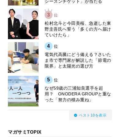
シーズンチケット」が当たる
3
位
松村北斗と今田美桜、急逝した東
野圭吾氏へ誓う「多くの方へ届け
ていけたら」
4
位
電気代高騰にどう備える？さいた
ま市で専門家が解説した「節電の
限界」と太陽光の選び方
5
位
なぜ59歳の三浦知良選手を起
用？ ONODERA GROUPと重な
った「努力の積み重ね」
ベスト10を表示
マガサミTOPIX