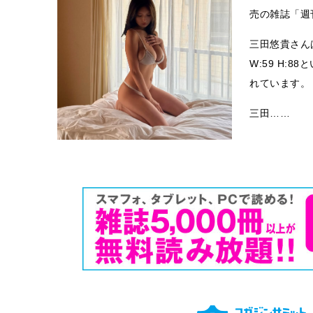
売の雑誌「週
三田悠貴さんは
W:59 H:
れています。
三田……