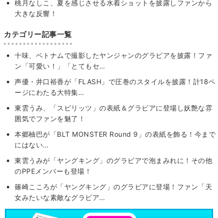
桃月なしこ、夏を感じさせる水着ショットを披露しファンから
大きな反響！
カテゴリー記事一覧
十味、ベトナムで撮影したヤンジャンのグラビアを披露！ファ
ン「可愛い！」「とてもセ…
声優・井口裕香が「FLASH」で圧巻のスタイルを披露！計18ペ
ージにわたる大特集…
東雲うみ、「スピリッツ」の表紙＆グラビアに登場し妖艶な雰
囲気でファンを魅了！
本郷柚巴が「BLT MONSTER Round 9」の表紙を飾る！今まで
にはない…
東雲うみが「ヤングキング」のグラビアで泡まみれに！その他
のPPEメンバーも登場！
篠崎こころが「ヤングキング」のグラビアに登場！ファン「天
女みたいな素敵なグラビア…