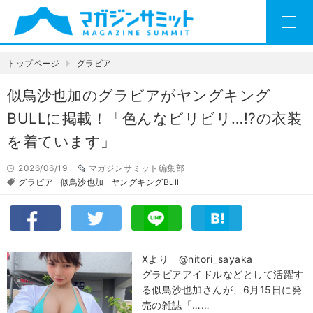
トップページ
グラビア
似鳥沙也加のグラビアがヤングキング
BULLに掲載！「色んなビリビリ…!?の衣装
を着ています」
2026/06/19
マガジンサミット編集部
グラビア
似鳥沙也加
ヤングキングBull
Xより @nitori_sayaka
グラビアアイドルなどとして活躍す
る似鳥沙也加さんが、6月15日に発
売の雑誌「……