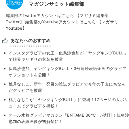
マガジンサミット編集部
編集部のTwitterアカウントはこちら
【マガサミ編集部
Twitter】
編集部のYoutubeアカウントはこちら
【マガサミ
Youtube】
あなたへのおすすめ
インスタグラビアの女王・似鳥沙也加が「ヤングキングBULL」
で限界ギリギリの衣装を披露！
似鳥沙也加、ヤングキングBULL・3号連続表紙企画のグラビア
オフショットを公開！
桃月なしこ、新年一発目の雑誌グラビアで今年の干支にちなん
だグラビアを披露！
桃月なしこが「ヤングキングBULL」に登場！17ページの大ボリ
ュームでグラビアを掲載！
オール水着グラビアマガジン「ENTAME 36℃」が創刊！似鳥沙
也加の表紙画像が初解禁に！