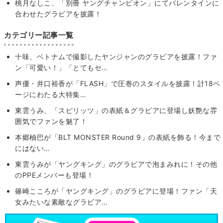
桃月なしこ、「別冊 ヤングチャンピオン」にてバレンタインに
合わせたグラビアを披露！
カテゴリー記事一覧
十味、ベトナムで撮影したヤンジャンのグラビアを披露！ファ
ン「可愛い！」「とてもセ…
声優・井口裕香が「FLASH」で圧巻のスタイルを披露！計18ペ
ージにわたる大特集…
東雲うみ、「スピリッツ」の表紙＆グラビアに登場し妖艶な雰
囲気でファンを魅了！
本郷柚巴が「BLT MONSTER Round 9」の表紙を飾る！今まで
にはない…
東雲うみが「ヤングキング」のグラビアで泡まみれに！その他
のPPEメンバーも登場！
篠崎こころが「ヤングキング」のグラビアに登場！ファン「天
女みたいな素敵なグラビア…