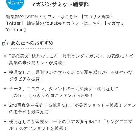
マガジンサミット編集部
編集部のTwitterアカウントはこちら
【マガサミ編集部
Twitter】
編集部のYoutubeアカウントはこちら
【マガサミ
Youtube】
あなたへのおすすめ
‟覇権美女” 桃月なしこが「月刊ヤングマガジン」の表紙に！写
真集の未公開カットが掲載！
桃月なしこ、月刊ヤングマガジンにて夏を感じさせる爽やかな
グラビアを披露！
ナース、コスプレ、タレントの三刀流美女・桃月なしこ
（23）、くっきり谷間にファンから反響！
2nd写真集を発売する桃月なしこが美麗ショットを披露！ファン
のモチベも最高潮に！
桃月なしこが金髪ショートのヘアスタイルに！「ヤングアニマ
ル 」のオフショットを披露！