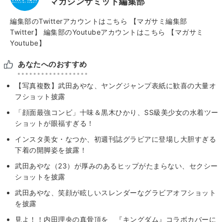
マガジンサミット編集部
編集部のTwitterアカウントはこちら
【マガサミ編集部
Twitter】
編集部のYoutubeアカウントはこちら
【マガサミ
Youtube】
あなたへのおすすめ
【写真複数】武田あやな、ヤングジャンプ表紙に歓喜の大量オ
フショット披露
「顔面最強コンビ」十味＆黒木ひかり、SS級美少女の水着ツー
ショットが眼福すぎる！
インスタ美女・なつか、初週刊誌グラビアに登場し大胆すぎる
下着の開脚姿を披露！
武田あやな（23）が厚みのあるヒップがたまらない、セクシー
ショットを披露
武田あやな、笑顔が眩しいスレンダーなグラビアオフショット
を披露
見よ！！内田理央の真骨頂を 『キングダム』コラボカバーに