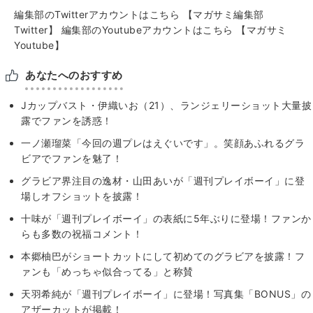
編集部のTwitterアカウントはこちら
【マガサミ編集部
Twitter】
編集部のYoutubeアカウントはこちら
【マガサミ
Youtube】
あなたへのおすすめ
Jカップバスト・伊織いお（21）、ランジェリーショット大量披
露でファンを誘惑！
一ノ瀬瑠菜「今回の週プレはえぐいです」。笑顔あふれるグラ
ビアでファンを魅了！
グラビア界注目の逸材・山田あいが「週刊プレイボーイ」に登
場しオフショットを披露！
十味が「週刊プレイボーイ」の表紙に5年ぶりに登場！ファンか
らも多数の祝福コメント！
本郷柚巴がショートカットにして初めてのグラビアを披露！フ
ァンも「めっちゃ似合ってる」と称賛
天羽希純が「週刊プレイボーイ」に登場！写真集「BONUS」の
アザーカットが掲載！