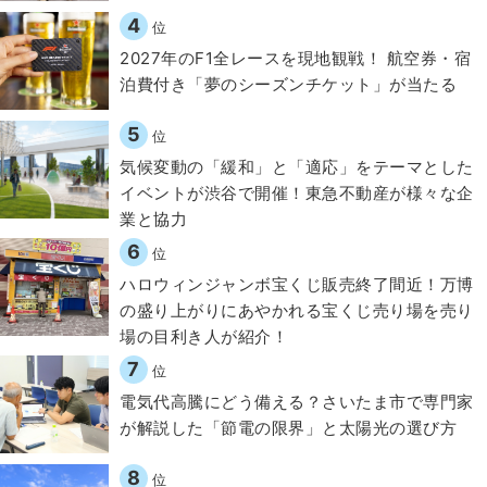
4
位
2027年のF1全レースを現地観戦！ 航空券・宿
泊費付き「夢のシーズンチケット」が当たる
5
位
気候変動の「緩和」と「適応」をテーマとした
イベントが渋谷で開催！東急不動産が様々な企
業と協力
6
位
ハロウィンジャンボ宝くじ販売終了間近！万博
の盛り上がりにあやかれる宝くじ売り場を売り
場の目利き人が紹介！
7
位
電気代高騰にどう備える？さいたま市で専門家
が解説した「節電の限界」と太陽光の選び方
8
位