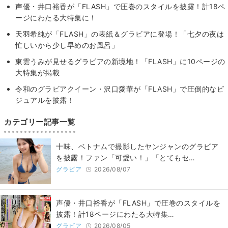
声優・井口裕香が「FLASH」で圧巻のスタイルを披露！計18ペ
ージにわたる大特集に！
天羽希純が「FLASH」の表紙＆グラビアに登場！「七夕の夜は
忙しいから少し早めのお風呂」
東雲うみが見せるグラビアの新境地！「FLASH」に10ページの
大特集が掲載
令和のグラビアクイーン・沢口愛華が「FLASH」で圧倒的なビ
ジュアルを披露！
カテゴリー記事一覧
十味、ベトナムで撮影したヤンジャンのグラビア
を披露！ファン「可愛い！」「とてもセ…
グラビア
2026/08/07
声優・井口裕香が「FLASH」で圧巻のスタイルを
披露！計18ページにわたる大特集…
グラビア
2026/08/05