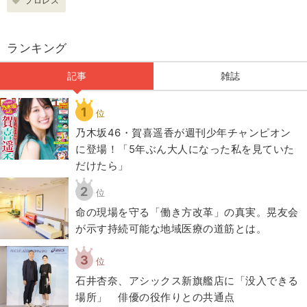
プロレス
ランキング
記事
雑誌
1
位
乃木坂46・賀喜遥香が週刊少年チャンピオン
に登場！「5年ぶん大人になった私を見ていた
だけたら」
2
位
​命の現場を守る「働き方改革」の真実。晃友会
が示す持続可能な地域医療の道筋とは。
3
位
石井杏奈、アシックス新旗艦店に「没入できる
場所」 俳優の役作りとの共通点