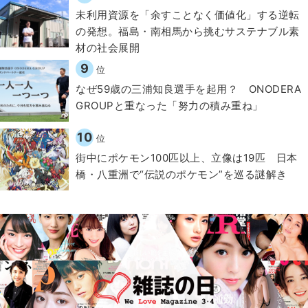
​​未利用資源を「余すことなく価値化」する逆転
の発想。福島・南相馬から挑むサステナブル素
材の社会展開​
9
位
なぜ59歳の三浦知良選手を起用？ ONODERA
GROUPと重なった「努力の積み重ね」
10
位
街中にポケモン100匹以上、立像は19匹 日本
橋・八重洲で“伝説のポケモン”を巡る謎解き