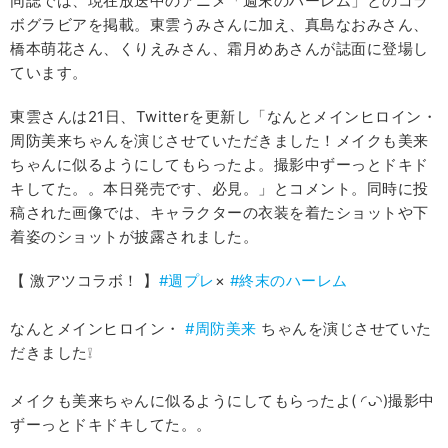
同誌では、現在放送中のアニメ「週末のハーレム」とのコラ
ボグラビアを掲載。東雲うみさんに加え、真島なおみさん、
橋本萌花さん、くりえみさん、霜月めあさんが誌面に登場し
ています。
東雲さんは21日、Twitterを更新し「なんとメインヒロイン・
周防美来ちゃんを演じさせていただきました！メイクも美来
ちゃんに似るようにしてもらったよ。撮影中ずーっとドキド
キしてた。。本日発売です、必見。」とコメント。同時に投
稿された画像では、キャラクターの衣装を着たショットや下
着姿のショットが披露されました。
【 激アツコラボ！ 】
#週プレ
×
#終末のハーレム
なんとメインヒロイン・
#周防美来
ちゃんを演じさせていた
だきました❕
メイクも美来ちゃんに似るようにしてもらったよ( ◜ᴗ◝)撮影中
ずーっとドキドキしてた。。