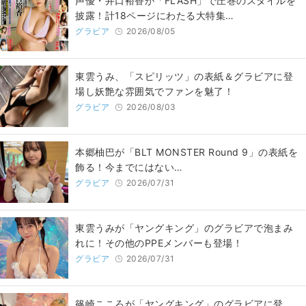
声優・井口裕香が「FLASH」で圧巻のスタイルを
披露！計18ページにわたる大特集…
グラビア
2026/08/05
東雲うみ、「スピリッツ」の表紙＆グラビアに登
場し妖艶な雰囲気でファンを魅了！
グラビア
2026/08/03
本郷柚巴が「BLT MONSTER Round 9」の表紙を
飾る！今までにはない…
グラビア
2026/07/31
東雲うみが「ヤングキング」のグラビアで泡まみ
れに！その他のPPEメンバーも登場！
グラビア
2026/07/31
篠崎こころが「ヤングキング」のグラビアに登