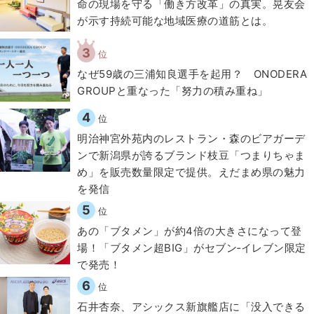
​命の現場を守る「働き方改革」の真実。晃友会
が示す持続可能な地域医療の道筋とは。
3
位
なぜ59歳の三浦知良選手を起用？ ONODERA
GROUPと重なった「努力の積み重ね」
4
位
明治神宮外苑内のレストラン・森のビアガーデ
ンで新潟県が誇るブランド枝豆「つまりちゃま
め」を販売数量限定で提供。えだまめ県の魅力
を発信
5
位
あの「ブタメン」が約4倍の大きさになって登
場！「ブタメン超BIG」がセブン‐イレブン限定
で発売！
6
位
石井杏奈、アシックス新旗艦店に「没入できる