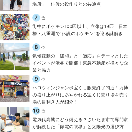
場所」 俳優の役作りとの共通点
7
位
街中にポケモン100匹以上、立像は19匹 日本
橋・八重洲で“伝説のポケモン”を巡る謎解き
8
位
気候変動の「緩和」と「適応」をテーマとした
イベントが渋谷で開催！東急不動産が様々な企
業と協力
9
位
ハロウィンジャンボ宝くじ販売終了間近！万博
の盛り上がりにあやかれる宝くじ売り場を売り
場の目利き人が紹介！
10
位
電気代高騰にどう備える？さいたま市で専門家
が解説した「節電の限界」と太陽光の選び方