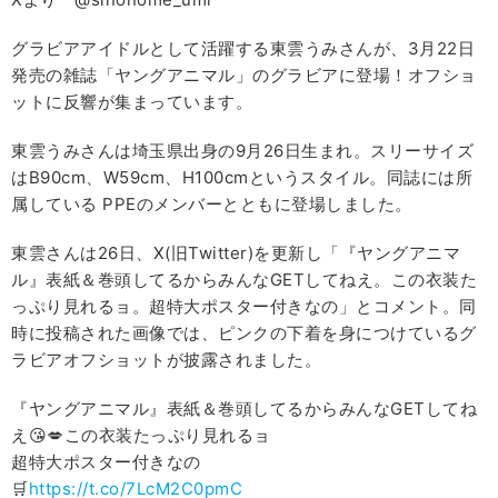
グラビアアイドルとして活躍する東雲うみさんが、3月22日
発売の雑誌「ヤングアニマル」のグラビアに登場！オフショ
ットに反響が集まっています。
東雲うみさんは埼玉県出身の9月26日生まれ。スリーサイズ
はB90cm、W59cm、H100cmというスタイル。同誌には所
属している PPEのメンバーとともに登場しました。
東雲さんは26日、X(旧Twitter)を更新し「『ヤングアニマ
ル』表紙＆巻頭してるからみんなGETしてねえ。この衣装た
っぷり見れるョ。超特大ポスター付きなの」とコメント。同
時に投稿された画像では、ピンクの下着を身につけているグ
ラビアオフショットが披露されました。
『ヤングアニマル』表紙＆巻頭してるからみんなGETしてね
え😘💋この衣装たっぷり見れるョ
超特大ポスター付きなの
🛒
https://t.co/7LcM2C0pmC