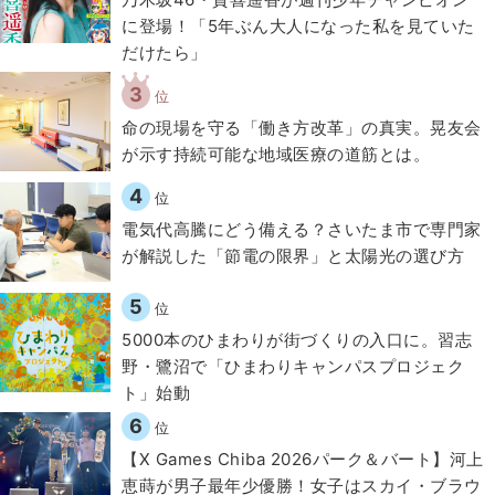
に登場！「5年ぶん大人になった私を見ていた
だけたら」
3
位
​命の現場を守る「働き方改革」の真実。晃友会
が示す持続可能な地域医療の道筋とは。
4
位
電気代高騰にどう備える？さいたま市で専門家
が解説した「節電の限界」と太陽光の選び方
5
位
5000本のひまわりが街づくりの入口に。習志
野・鷺沼で「ひまわりキャンパスプロジェク
ト」始動
6
位
【X Games Chiba 2026パーク＆バート】河上
恵蒔が男子最年少優勝！女子はスカイ・ブラウ