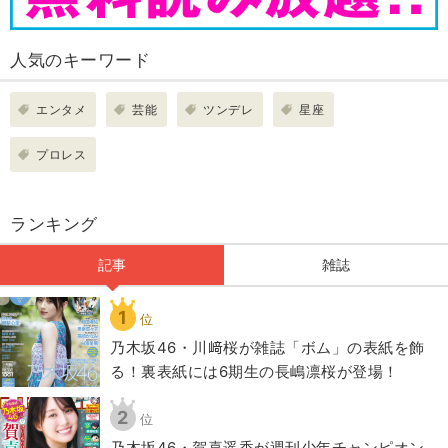
人気のキーワード
エンタメ
芸能
ツンデレ
星座
プロレス
ランキング
記事
雑誌
1
位
乃木坂46・川﨑桜が雑誌「ボム」の表紙を飾
る！裏表紙には6期生の長嶋凛桜が登場！
2
位
乃木坂46・賀喜遥香が週刊少年チャンピオン