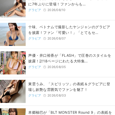
に7年ぶりに登場！ファンからも…
グラビア
2026/08/10
十味、ベトナムで撮影したヤンジャンのグラビア
を披露！ファン「可愛い！」「とてもセ…
グラビア
2026/08/07
声優・井口裕香が「FLASH」で圧巻のスタイルを
披露！計18ページにわたる大特集…
グラビア
2026/08/05
東雲うみ、「スピリッツ」の表紙＆グラビアに登
場し妖艶な雰囲気でファンを魅了！
グラビア
2026/08/03
本郷柚巴が「BLT MONSTER Round 9」の表紙を