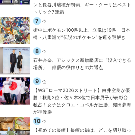
ンと長谷川瑞穂が制覇、ギー・クーリはベスト
トリック7連覇
7
位
街中にポケモン100匹以上、立像は19匹 日本
橋・八重洲で“伝説のポケモン”を巡る謎解き
8
位
石井杏奈、アシックス新旗艦店に「没入できる
場所」 俳優の役作りとの共通点
9
位
【WSTローマ2026ストリート】白井空良が優
勝！根附2位・佐々木3位で日本男子が表彰台
独占！女子はクロエ・コベルが圧勝、織田夢海
が準優勝
10
位
【初めての長崎】長崎の街は、どこを切り取っ