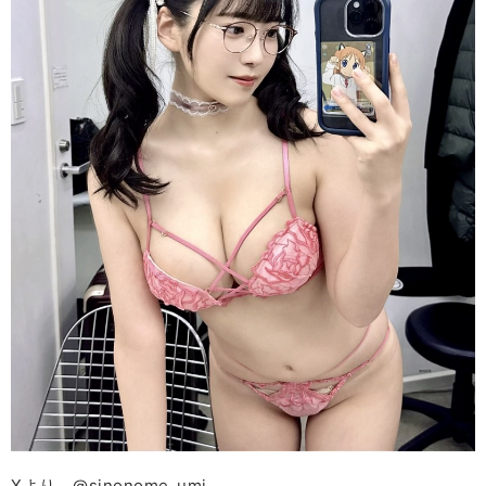
Xより @sinonome_umi