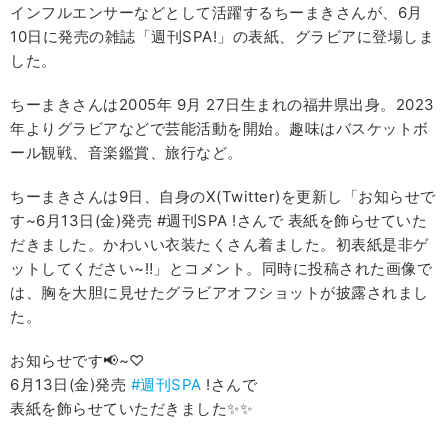
インフルエンサーなどとして活躍するちーまきさんが、6月
10日に発売の雑誌「週刊SPA!」の表紙、グラビアに登場しま
した。
ちーまきさんは2005年 9月 27日生まれの福井県出身。2023
年よりグラビアなどで芸能活動を開始。趣味はバスケットボ
ール観戦、音楽鑑賞、旅行など。
ちーまきさんは9日、自身のX(Twitter)を更新し「お知らせで
す~6月13日(金)発売 #週刊SPA !さんで 表紙を飾らせていた
だきました。かわいい衣装たくさん着ました。初表紙是非ゲ
ットしてください~‼︎」とコメント。同時に投稿された画像で
は、胸を大胆に見せたグラビアオフショットが披露されまし
た。
お知らせです📢~♡
6月13日(金)発売
#週刊SPA
!さんで
表紙を飾らせていただきました✨✨