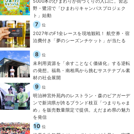
5000本のひまわりが街づくりの入口に。習志
野・鷺沼で「ひまわりキャンパスプロジェク
ト」始動
7
位
2027年のF1全レースを現地観戦！ 航空券・宿
泊費付き「夢のシーズンチケット」が当たる
8
位
​​未利用資源を「余すことなく価値化」する逆転
の発想。福島・南相馬から挑むサステナブル素
材の社会展開​
9
位
明治神宮外苑内のレストラン・森のビアガーデ
ンで新潟県が誇るブランド枝豆「つまりちゃま
め」を販売数量限定で提供。えだまめ県の魅力
を発信
10
位