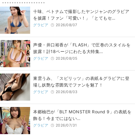
十味、ベトナムで撮影したヤンジャンのグラビア
を披露！ファン「可愛い！」「とてもセ…
グラビア
2026/08/07
声優・井口裕香が「FLASH」で圧巻のスタイルを
披露！計18ページにわたる大特集…
グラビア
2026/08/05
東雲うみ、「スピリッツ」の表紙＆グラビアに登
場し妖艶な雰囲気でファンを魅了！
グラビア
2026/08/03
本郷柚巴が「BLT MONSTER Round 9」の表紙を
飾る！今までにはない…
グラビア
2026/07/31