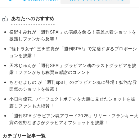
あなたへのおすすめ
横野すみれが「週刊SPA!」の表紙を飾る！美麗水着ショットを
披露しファンから反響！
‟軽トラ女子” 三田悠貴が「週刊SPA!」で完璧すぎるプロポーシ
ョンを披露！
天木じゅんが「週刊SPA!」グラビアン魂のラストグラビアを披
露！ファンからも称賛＆感謝のコメント
ちとせよしの が「週刊spa!」のグラビアン魂に登場！妖艶な雰
囲気のショットを披露！
小日向優花、パーフェクトボディを大胆に見せたショットを披
露しファンも大絶賛！
「週刊SPA!グラビアン魂アワード2025」リリー・フランキー大
賞の佐野なぎさがグラビアオフショットを披露！
カテゴリー記事一覧