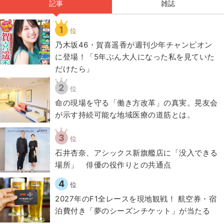
記事
雑誌
1
位
乃木坂46・賀喜遥香が週刊少年チャンピオン
に登場！「5年ぶん大人になった私を見ていた
だけたら」
2
位
​命の現場を守る「働き方改革」の真実。晃友会
が示す持続可能な地域医療の道筋とは。
3
位
石井杏奈、アシックス新旗艦店に「没入できる
場所」 俳優の役作りとの共通点
4
位
2027年のF1全レースを現地観戦！ 航空券・宿
泊費付き「夢のシーズンチケット」が当たる