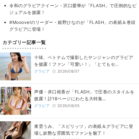
令和のグラビアクイーン・沢口愛華が「FLASH」で圧倒的なビ
ジュアルを披露！
#Mooove!のリーダー・姫野ひなのが「FLASH」の表紙＆巻頭
グラビアに登場！
カテゴリー記事一覧
十味、ベトナムで撮影したヤンジャンのグラビア
を披露！ファン「可愛い！」「とてもセ…
グラビア
2026/08/07
声優・井口裕香が「FLASH」で圧巻のスタイルを
披露！計18ページにわたる大特集…
グラビア
2026/08/05
東雲うみ、「スピリッツ」の表紙＆グラビアに登
場し妖艶な雰囲気でファンを魅了！