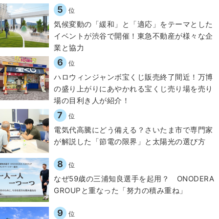
5
位
気候変動の「緩和」と「適応」をテーマとした
イベントが渋谷で開催！東急不動産が様々な企
業と協力
6
位
ハロウィンジャンボ宝くじ販売終了間近！万博
の盛り上がりにあやかれる宝くじ売り場を売り
場の目利き人が紹介！
7
位
電気代高騰にどう備える？さいたま市で専門家
が解説した「節電の限界」と太陽光の選び方
8
位
なぜ59歳の三浦知良選手を起用？ ONODERA
GROUPと重なった「努力の積み重ね」
9
位