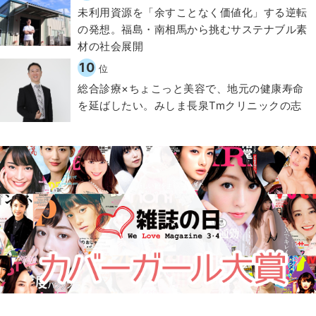
​​未利用資源を「余すことなく価値化」する逆転
の発想。福島・南相馬から挑むサステナブル素
材の社会展開​
10
位
総合診療×ちょこっと美容で、地元の健康寿命
を延ばしたい。みしま長泉Tmクリニックの志