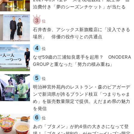
泊費付き「夢のシーズンチケット」が当たる
3
位
石井杏奈、アシックス新旗艦店に「没入できる
場所」 俳優の役作りとの共通点
4
位
なぜ59歳の三浦知良選手を起用？ ONODERA
GROUPと重なった「努力の積み重ね」
5
位
明治神宮外苑内のレストラン・森のビアガーデ
ンで新潟県が誇るブランド枝豆「つまりちゃま
め」を販売数量限定で提供。えだまめ県の魅力
を発信
6
位
あの「ブタメン」が約4倍の大きさになって登
場！「ブタメン超BIG」がセブン‐イレブン限定