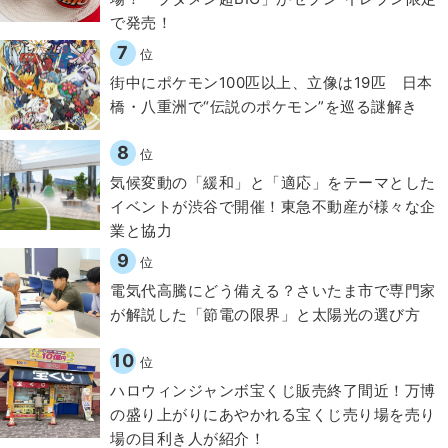
で発売！
7
位
街中にポケモン100匹以上、立像は19匹 日本
橋・八重洲で“伝説のポケモン”を巡る謎解き
8
位
気候変動の「緩和」と「適応」をテーマとした
イベントが渋谷で開催！東急不動産が様々な企
業と協力
9
位
電気代高騰にどう備える？さいたま市で専門家
が解説した「節電の限界」と太陽光の選び方
10
位
ハロウィンジャンボ宝くじ販売終了間近！万博
の盛り上がりにあやかれる宝くじ売り場を売り
場の目利き人が紹介！