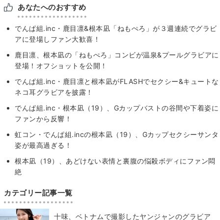
あなたへのおすすめ
でんぱ組.inc・鹿目凛&根本凪「ねもぺろ」が３週連続でグラビ
アに登場しファン大歓喜！
鹿目凛、根本凪の「ねもぺろ」コンビが温泉&プールグラビアに
登場！オフショットを公開！
でんぱ組.inc・鹿目凛と根本凪がFLASHでセクシー&キュートな
ネコ耳グラビアを披露！
でんぱ組.inc・根本凪（19）、Gカップバストの谷間や下着姿に
ファンから反響！
虹コン・でんぱ組.incの根本凪（19）、Gカップセクシーサンタ
姿が最高過ぎる！
根本凪（19）、あどけない表情と裏腹の悩殺ボディにファン悶
絶
カテゴリー記事一覧
十味、ベトナムで撮影したヤンジャンのグラビア