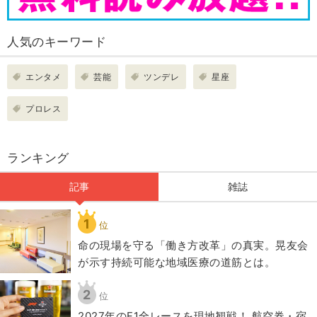
人気のキーワード
エンタメ
芸能
ツンデレ
星座
プロレス
ランキング
記事
雑誌
1
位
​命の現場を守る「働き方改革」の真実。晃友会
が示す持続可能な地域医療の道筋とは。
2
位
2027年のF1全レースを現地観戦！ 航空券・宿