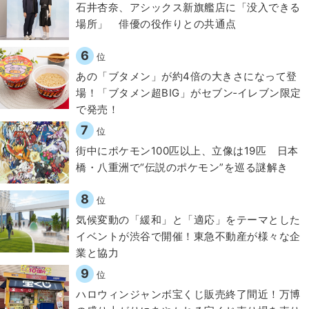
石井杏奈、アシックス新旗艦店に「没入できる
場所」 俳優の役作りとの共通点
6
位
あの「ブタメン」が約4倍の大きさになって登
場！「ブタメン超BIG」がセブン‐イレブン限定
で発売！
7
位
街中にポケモン100匹以上、立像は19匹 日本
橋・八重洲で“伝説のポケモン”を巡る謎解き
8
位
気候変動の「緩和」と「適応」をテーマとした
イベントが渋谷で開催！東急不動産が様々な企
業と協力
9
位
ハロウィンジャンボ宝くじ販売終了間近！万博