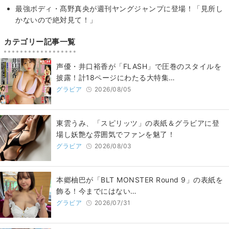
最強ボディ・髙野真央が週刊ヤングジャンプに登場！「見所し
かないので絶対見て！」
カテゴリー記事一覧
声優・井口裕香が「FLASH」で圧巻のスタイルを
披露！計18ページにわたる大特集…
グラビア
2026/08/05
東雲うみ、「スピリッツ」の表紙＆グラビアに登
場し妖艶な雰囲気でファンを魅了！
グラビア
2026/08/03
本郷柚巴が「BLT MONSTER Round 9」の表紙を
飾る！今までにはない…
グラビア
2026/07/31