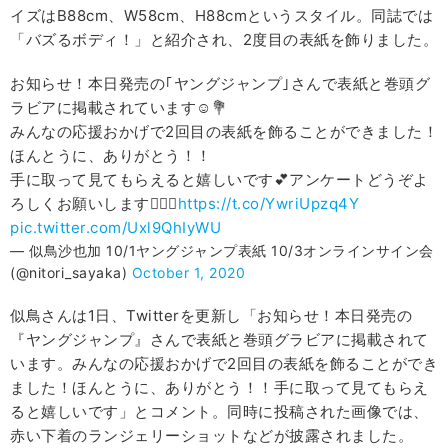
イズはB88cm、W58cm、H88cmというスタイル。同誌では
「バズるボディ！」と紹介され、2度目の表紙を飾りました。
お知らせ！本日発売の｢ヤングジャンプ｣さんで表紙と巻頭グ
ラビアに掲載されています☺️💐
みんなの応援おかげで2回目の表紙を飾ることができました！
ほんとうに、ありがとう！！
手に取って見てもらえると嬉しいです💕アンケートどうぞよ
ろしくお願いします🙇‍♀️✨
https://t.co/YwriUpzq4Y
pic.twitter.com/Uxl9QhIyWU
— 似鳥沙也加 10/1ヤングジャンプ表紙 10/3オンラインサイン会
(@nitori_sayaka)
October 1, 2020
似鳥さんは1日、Twitterを更新し「お知らせ！本日発売の
『ヤングジャンプ』さんで表紙と巻頭グラビアに掲載されて
います。みんなの応援おかげで2回目の表紙を飾ることができ
ました！ほんとうに、ありがとう！！手に取って見てもらえ
ると嬉しいです」とコメント。同時に投稿された画像では、
赤い下着のランジェリーショットなどが披露されました。