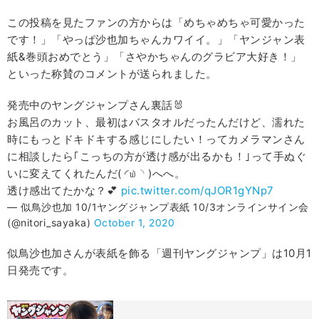
この投稿を見たファンの方からは「めちゃめちゃ可愛かった
です！」「やっぱ沙也加ちゃんカワイイ。」「ヤンジャン表
紙&巻頭おめでとう」「さやかちゃんのグラビア大好き！」
といった称賛のコメントが送られました。
発売中のヤングジャンプさん裏話🐰
お風呂のカット、最初はバスタオルだったんだけど、濡れた
時にもっとドキドキする感じにしたい！ってカメラマンさん
に相談したら｢こっちの方が透け感が出るかも！｣って手ぬぐ
いに変えてくれたんだ( ◜௰◝ )︎へへ。
透け感出てたかな？💕
pic.twitter.com/qJOR1gYNp7
— 似鳥沙也加 10/1ヤングジャンプ表紙 10/3オンラインサイン会
(@nitori_sayaka)
October 1, 2020
似鳥沙也加さんが表紙を飾る「週刊ヤングジャンプ」は10月1
日発売です。