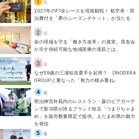
1
位
2027年のF1全レースを現地観戦！ 航空券・宿
泊費付き「夢のシーズンチケット」が当たる
2
位
​命の現場を守る「働き方改革」の真実。晃友会
が示す持続可能な地域医療の道筋とは。
3
位
なぜ59歳の三浦知良選手を起用？ ONODERA
GROUPと重なった「努力の積み重ね」
4
位
明治神宮外苑内のレストラン・森のビアガーデ
ンで新潟県が誇るブランド枝豆「つまりちゃま
め」を販売数量限定で提供。えだまめ県の魅力
を発信
5
位