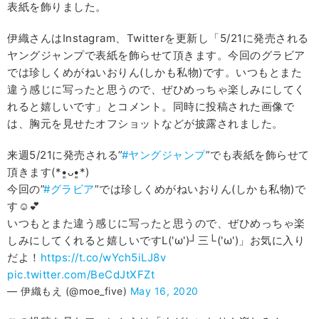
表紙を飾りました。
伊織さんはInstagram、Twitterを更新し「5/21に発売される
ヤングジャンプで表紙を飾らせて頂きます。今回のグラビア
では珍しくめがねいおりん(しかも私物)です。いつもとまた
違う感じに写ったと思うので、ぜひめっちゃ楽しみにしてく
れると嬉しいです」とコメント。同時に投稿された画像で
は、胸元を見せたオフショットなどが披露されました。
来週5/21に発売される”
#ヤングジャンプ
”でも表紙を飾らせて
頂きます(*•͈ᴗ•͈*)
今回の”
#グラビア
”では珍しくめがねいおりん(しかも私物)で
す☺️💕
いつもとまた違う感じに写ったと思うので、ぜひめっちゃ楽
しみにしてくれると嬉しいですL('ω')┘三└('ω')」お気に入り
だよ！
https://t.co/wYch5iLJ8v
pic.twitter.com/BeCdJtXFZt
— 伊織もえ (@moe_five)
May 16, 2020