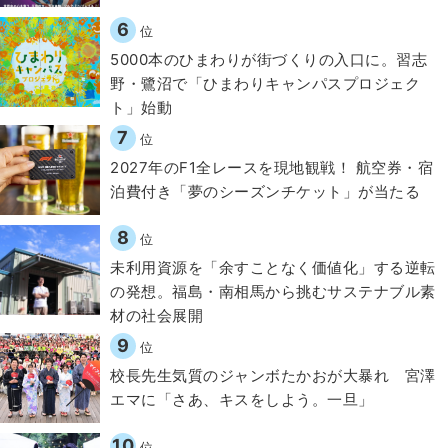
6
位
5000本のひまわりが街づくりの入口に。習志
野・鷺沼で「ひまわりキャンパスプロジェク
ト」始動
7
位
2027年のF1全レースを現地観戦！ 航空券・宿
泊費付き「夢のシーズンチケット」が当たる
8
位
​​未利用資源を「余すことなく価値化」する逆転
の発想。福島・南相馬から挑むサステナブル素
材の社会展開​
9
位
校長先生気質のジャンボたかおが大暴れ 宮澤
エマに「さあ、キスをしよう。一旦」
10
位