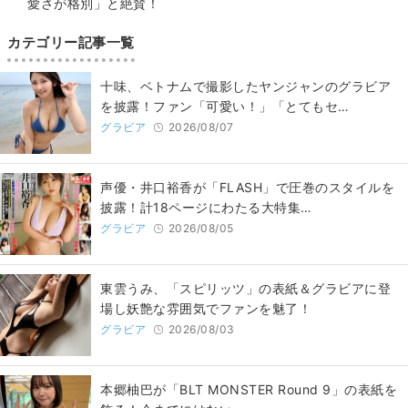
愛さが格別」と絶賛！
カテゴリー記事一覧
十味、ベトナムで撮影したヤンジャンのグラビア
を披露！ファン「可愛い！」「とてもセ…
グラビア
2026/08/07
声優・井口裕香が「FLASH」で圧巻のスタイルを
披露！計18ページにわたる大特集…
グラビア
2026/08/05
東雲うみ、「スピリッツ」の表紙＆グラビアに登
場し妖艶な雰囲気でファンを魅了！
グラビア
2026/08/03
本郷柚巴が「BLT MONSTER Round 9」の表紙を