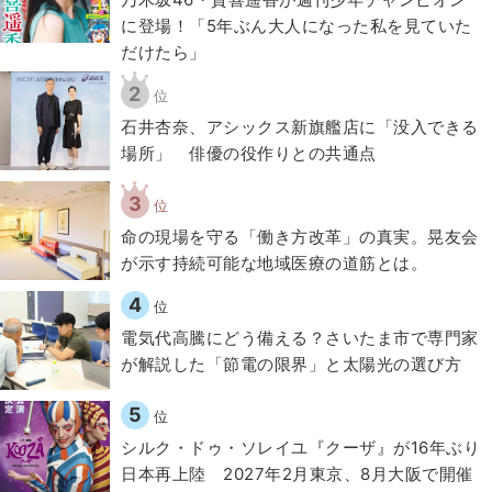
に登場！「5年ぶん大人になった私を見ていた
だけたら」
2
位
石井杏奈、アシックス新旗艦店に「没入できる
場所」 俳優の役作りとの共通点
3
位
​命の現場を守る「働き方改革」の真実。晃友会
が示す持続可能な地域医療の道筋とは。
4
位
電気代高騰にどう備える？さいたま市で専門家
が解説した「節電の限界」と太陽光の選び方
5
位
シルク・ドゥ・ソレイユ『クーザ』が16年ぶり
日本再上陸 2027年2月東京、8月大阪で開催