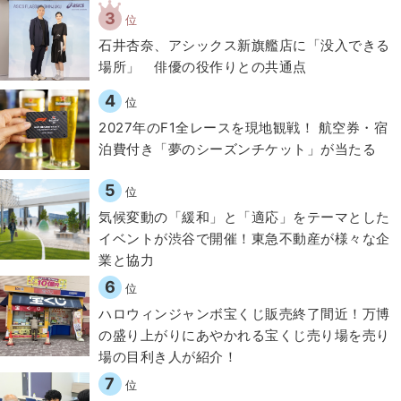
3
位
石井杏奈、アシックス新旗艦店に「没入できる
場所」 俳優の役作りとの共通点
4
位
2027年のF1全レースを現地観戦！ 航空券・宿
泊費付き「夢のシーズンチケット」が当たる
5
位
気候変動の「緩和」と「適応」をテーマとした
イベントが渋谷で開催！東急不動産が様々な企
業と協力
6
位
ハロウィンジャンボ宝くじ販売終了間近！万博
の盛り上がりにあやかれる宝くじ売り場を売り
場の目利き人が紹介！
7
位