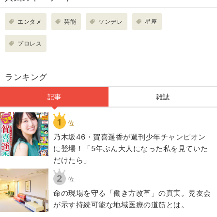
エンタメ
芸能
ツンデレ
星座
プロレス
ランキング
記事
雑誌
1
位
乃木坂46・賀喜遥香が週刊少年チャンピオン
に登場！「5年ぶん大人になった私を見ていた
だけたら」
2
位
​命の現場を守る「働き方改革」の真実。晃友会
が示す持続可能な地域医療の道筋とは。