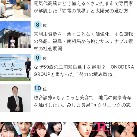
電気代高騰にどう備える？さいたま市で専門家
が解説した「節電の限界」と太陽光の選び方
8
位
​​未利用資源を「余すことなく価値化」する逆転
の発想。福島・南相馬から挑むサステナブル素
材の社会展開​
9
位
なぜ59歳の三浦知良選手を起用？ ONODERA
GROUPと重なった「努力の積み重ね」
10
位
総合診療×ちょこっと美容で、地元の健康寿命
を延ばしたい。みしま長泉Tmクリニックの志