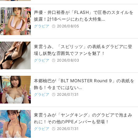
声優・井口裕香が「FLASH」で圧巻のスタイルを
披露！計18ページにわたる大特集…
グラビア
2026/08/05
東雲うみ、「スピリッツ」の表紙＆グラビアに登
場し妖艶な雰囲気でファンを魅了！
グラビア
2026/08/03
本郷柚巴が「BLT MONSTER Round 9」の表紙を
飾る！今までにはない…
グラビア
2026/07/31
東雲うみが「ヤングキング」のグラビアで泡まみ
れに！その他のPPEメンバーも登場！
グラビア
2026/07/31