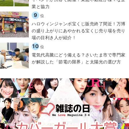
業と協力
9
位
ハロウィンジャンボ宝くじ販売終了間近！万博
の盛り上がりにあやかれる宝くじ売り場を売り
場の目利き人が紹介！
10
位
電気代高騰にどう備える？さいたま市で専門家
が解説した「節電の限界」と太陽光の選び方