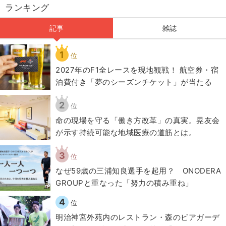
ランキング
記事
雑誌
1
位
2027年のF1全レースを現地観戦！ 航空券・宿
泊費付き「夢のシーズンチケット」が当たる
2
位
​命の現場を守る「働き方改革」の真実。晃友会
が示す持続可能な地域医療の道筋とは。
3
位
なぜ59歳の三浦知良選手を起用？ ONODERA
GROUPと重なった「努力の積み重ね」
4
位
明治神宮外苑内のレストラン・森のビアガーデ