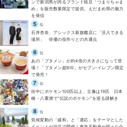
ンで新潟県が誇るブランド枝豆「つまりちゃま
め」を販売数量限定で提供。えだまめ県の魅力
を発信
5
位
石井杏奈、アシックス新旗艦店に「没入できる
場所」 俳優の役作りとの共通点
6
位
あの「ブタメン」が約4倍の大きさになって登
場！「ブタメン超BIG」がセブン‐イレブン限定
で発売！
7
位
街中にポケモン100匹以上、立像は19匹 日本
橋・八重洲で“伝説のポケモン”を巡る謎解き
8
位
気候変動の「緩和」と「適応」をテーマとした
イベントが渋谷で開催！東急不動産が様々な企