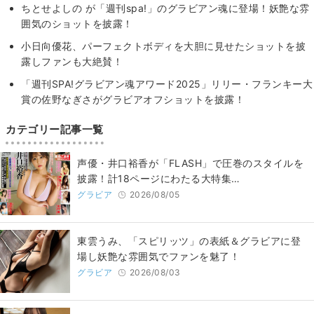
ちとせよしの が「週刊spa!」のグラビアン魂に登場！妖艶な雰
囲気のショットを披露！
小日向優花、パーフェクトボディを大胆に見せたショットを披
露しファンも大絶賛！
「週刊SPA!グラビアン魂アワード2025」リリー・フランキー大
賞の佐野なぎさがグラビアオフショットを披露！
カテゴリー記事一覧
声優・井口裕香が「FLASH」で圧巻のスタイルを
披露！計18ページにわたる大特集…
グラビア
2026/08/05
東雲うみ、「スピリッツ」の表紙＆グラビアに登
場し妖艶な雰囲気でファンを魅了！
グラビア
2026/08/03