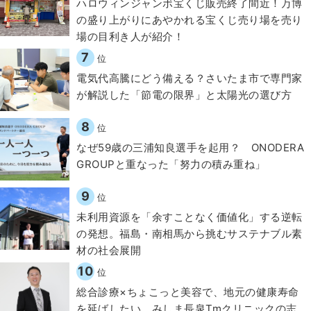
ハロウィンジャンボ宝くじ販売終了間近！万博
の盛り上がりにあやかれる宝くじ売り場を売り
場の目利き人が紹介！
7
位
電気代高騰にどう備える？さいたま市で専門家
が解説した「節電の限界」と太陽光の選び方
8
位
なぜ59歳の三浦知良選手を起用？ ONODERA
GROUPと重なった「努力の積み重ね」
9
位
​​未利用資源を「余すことなく価値化」する逆転
の発想。福島・南相馬から挑むサステナブル素
材の社会展開​
10
位
総合診療×ちょこっと美容で、地元の健康寿命
を延ばしたい。みしま長泉Tmクリニックの志