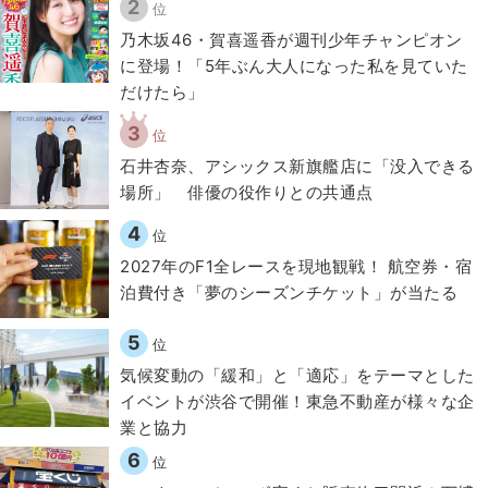
2
位
乃木坂46・賀喜遥香が週刊少年チャンピオン
に登場！「5年ぶん大人になった私を見ていた
だけたら」
3
位
石井杏奈、アシックス新旗艦店に「没入できる
場所」 俳優の役作りとの共通点
4
位
2027年のF1全レースを現地観戦！ 航空券・宿
泊費付き「夢のシーズンチケット」が当たる
5
位
気候変動の「緩和」と「適応」をテーマとした
イベントが渋谷で開催！東急不動産が様々な企
業と協力
6
位