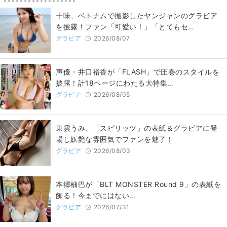
十味、ベトナムで撮影したヤンジャンのグラビア
を披露！ファン「可愛い！」「とてもセ…
グラビア
2026/08/07
声優・井口裕香が「FLASH」で圧巻のスタイルを
披露！計18ページにわたる大特集…
グラビア
2026/08/05
東雲うみ、「スピリッツ」の表紙＆グラビアに登
場し妖艶な雰囲気でファンを魅了！
グラビア
2026/08/03
本郷柚巴が「BLT MONSTER Round 9」の表紙を
飾る！今までにはない…
グラビア
2026/07/31