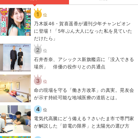
1
位
乃木坂46・賀喜遥香が週刊少年チャンピオン
に登場！「5年ぶん大人になった私を見ていた
だけたら」
2
位
石井杏奈、アシックス新旗艦店に「没入できる
場所」 俳優の役作りとの共通点
3
位
​命の現場を守る「働き方改革」の真実。晃友会
が示す持続可能な地域医療の道筋とは。
4
位
電気代高騰にどう備える？さいたま市で専門家
が解説した「節電の限界」と太陽光の選び方