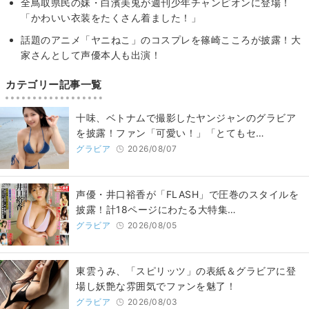
全鳥取県民の妹・白濱美兎が週刊少年チャンピオンに登場！
「かわいい衣装をたくさん着ました！」
話題のアニメ「ヤニねこ」のコスプレを篠崎こころが披露！大
家さんとして声優本人も出演！
カテゴリー記事一覧
十味、ベトナムで撮影したヤンジャンのグラビア
を披露！ファン「可愛い！」「とてもセ…
グラビア
2026/08/07
声優・井口裕香が「FLASH」で圧巻のスタイルを
披露！計18ページにわたる大特集…
グラビア
2026/08/05
東雲うみ、「スピリッツ」の表紙＆グラビアに登
場し妖艶な雰囲気でファンを魅了！
グラビア
2026/08/03