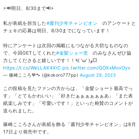
⚡️📢明日、8/30まで📢⚡️
私が表紙を担当した
#週刊少年チャンピオン
のアンケートと
チェキの応募は明日、8/30までになっています！
特にアンケートは次回の掲載にもつながる大切なものなの
で、今回GETしてくれた
#金髪ショー党
のみなさんぜひ協
力してくださると嬉しいです！！٩( 'ω' )و💥
https://t.co/WeLLAX4XiC
pic.twitter.com/QOXxMovOyv
— 篠崎こころ💙🐾 (@kokoro777pp)
August 29, 2023
この投稿を見たファンの方からは、「金髪ショート最高でっ
す」「とてもかわいい」「好きだぁぁぁぁぁぁあ」「また表
紙楽しみです」「可愛いです！」といった称賛のコメントが
送られました。
篠崎こころさんが表紙を飾る「週刊少年チャンピオン」は8月
17日より発売中です。