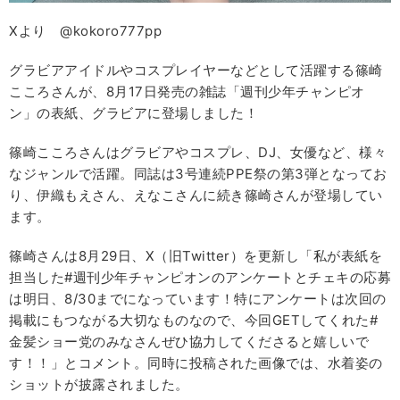
Xより @kokoro777pp
グラビアアイドルやコスプレイヤーなどとして活躍する篠崎
こころさんが、8月17日発売の雑誌「週刊少年チャンピオ
ン」の表紙、グラビアに登場しました！
篠崎こころさんはグラビアやコスプレ、DJ、女優など、様々
なジャンルで活躍。同誌は3号連続PPE祭の第3弾となってお
り、伊織もえさん、えなこさんに続き篠崎さんが登場してい
ます。
篠崎さんは8月29日、X（旧Twitter）を更新し「私が表紙を
担当した#週刊少年チャンピオンのアンケートとチェキの応募
は明日、8/30までになっています！特にアンケートは次回の
掲載にもつながる大切なものなので、今回GETしてくれた#
金髪ショー党のみなさんぜひ協力してくださると嬉しいで
す！！」とコメント。同時に投稿された画像では、水着姿の
ショットが披露されました。