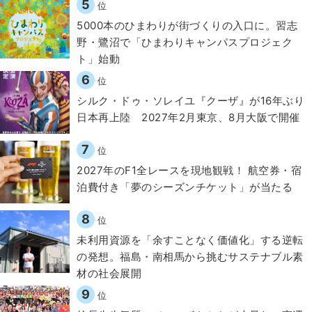
5
位
5000本のひまわりが街づくりの入口に。習志
野・鷺沼で「ひまわりキャンパスプロジェク
ト」始動
6
位
シルク・ドゥ・ソレイユ『クーザ』が16年ぶり
日本再上陸 2027年2月東京、8月大阪で開催
7
位
2027年のF1全レースを現地観戦！ 航空券・宿
泊費付き「夢のシーズンチケット」が当たる
8
位
​​未利用資源を「余すことなく価値化」する逆転
の発想。福島・南相馬から挑むサステナブル素
材の社会展開​
9
位