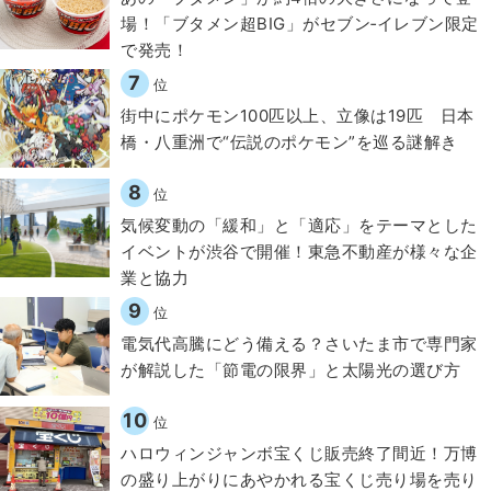
場！「ブタメン超BIG」がセブン‐イレブン限定
で発売！
7
位
街中にポケモン100匹以上、立像は19匹 日本
橋・八重洲で“伝説のポケモン”を巡る謎解き
8
位
気候変動の「緩和」と「適応」をテーマとした
イベントが渋谷で開催！東急不動産が様々な企
業と協力
9
位
電気代高騰にどう備える？さいたま市で専門家
が解説した「節電の限界」と太陽光の選び方
10
位
ハロウィンジャンボ宝くじ販売終了間近！万博
の盛り上がりにあやかれる宝くじ売り場を売り