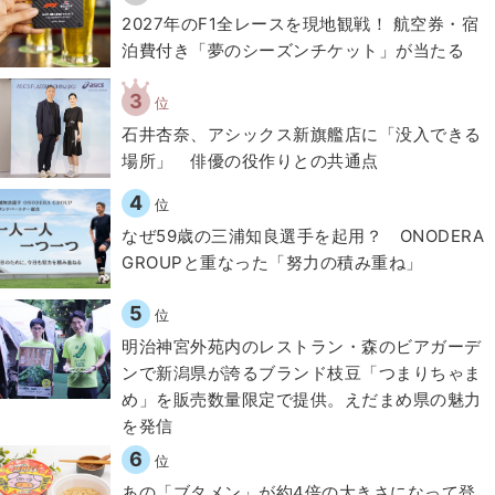
2027年のF1全レースを現地観戦！ 航空券・宿
泊費付き「夢のシーズンチケット」が当たる
3
位
石井杏奈、アシックス新旗艦店に「没入できる
場所」 俳優の役作りとの共通点
4
位
なぜ59歳の三浦知良選手を起用？ ONODERA
GROUPと重なった「努力の積み重ね」
5
位
明治神宮外苑内のレストラン・森のビアガーデ
ンで新潟県が誇るブランド枝豆「つまりちゃま
め」を販売数量限定で提供。えだまめ県の魅力
を発信
6
位
あの「ブタメン」が約4倍の大きさになって登