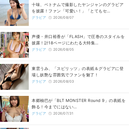
十味、ベトナムで撮影したヤンジャンのグラビア
を披露！ファン「可愛い！」「とてもセ…
グラビア
2026/08/07
声優・井口裕香が「FLASH」で圧巻のスタイルを
披露！計18ページにわたる大特集…
グラビア
2026/08/05
東雲うみ、「スピリッツ」の表紙＆グラビアに登
場し妖艶な雰囲気でファンを魅了！
グラビア
2026/08/03
本郷柚巴が「BLT MONSTER Round 9」の表紙を
飾る！今までにはない…
グラビア
2026/07/31