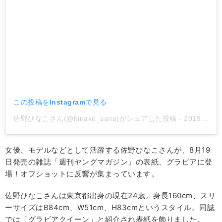
この投稿をInstagramで見る
佐野ひなこさん(@hinako_sano)がシェアした投稿
-
2019年 8月月20日午後10時28分PDT
女優、モデルなどとして活躍する佐野ひなこさんが、8月19
日発売の雑誌「週刊ヤングマガジン」の表紙、グラビアに登
場！オフショットに反響が集まっています。
佐野ひなこさんは東京都出身の現在24歳。身長160cm、スリ
ーサイズはB84cm、W51cm、H83cmというスタイル。同誌
では「グラビアクイーン」と紹介され表紙を飾りました。