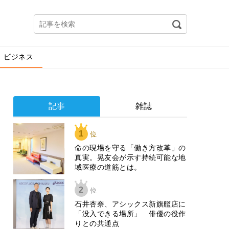
ビジネス
記事
雑誌
1
位
​命の現場を守る「働き方改革」の
真実。晃友会が示す持続可能な地
域医療の道筋とは。
2
位
石井杏奈、アシックス新旗艦店に
「没入できる場所」 俳優の役作
りとの共通点