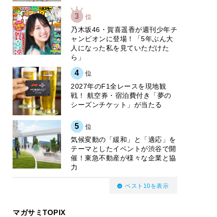
3
位
乃木坂46・賀喜遥香が週刊少年チ
ャンピオンに登場！「5年ぶん大
人になった私を見ていただけた
ら」
4
位
2027年のF1全レースを現地観
戦！ 航空券・宿泊費付き「夢の
シーズンチケット」が当たる
5
位
気候変動の「緩和」と「適応」を
テーマとしたイベントが渋谷で開
催！東急不動産が様々な企業と協
力
ベスト10を表示
マガサミTOPIX