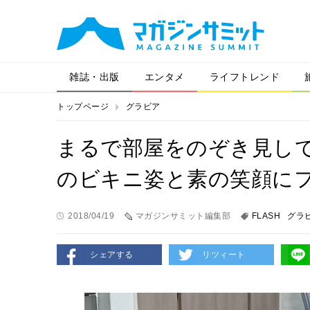
雑誌・出版
エンタメ
ライフトレンド
トップページ
グラビア
まるで部屋をのぞき見して
のビキニ姿と素の笑顔に
2018/04/19
マガジンサミット編集部
FLASH
グラ
シェアする
リツィート