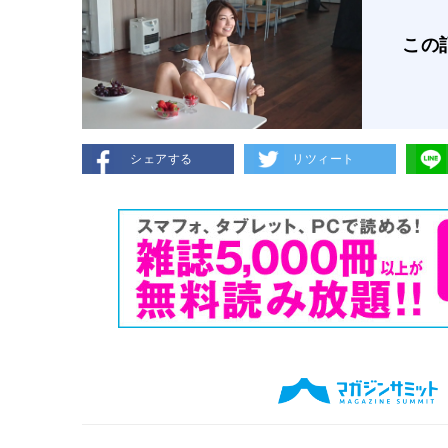
この
シェアする
リツィート