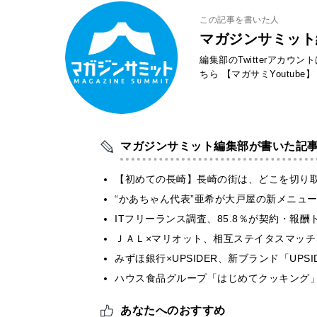
この記事を書いた人
マガジンサミット
編集部のTwitterアカウ
ちら
【マガサミYoutube】
マガジンサミット編集部が書いた記
【初めての長崎】長崎の街は、どこを切り
“かあちゃん代表”亜希が大戸屋の新メニュ
ITフリーランス調査、85.8％が契約・報
ＪＡＬ×マリオット、相互ステイタスマッ
みずほ銀行×UPSIDER、新ブランド「UPSIDER
ハウス食品グループ「はじめてクッキング」
あなたへのおすすめ