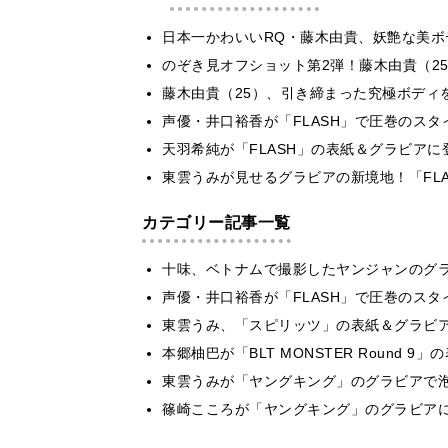
日本一かわいいRQ・藤木由貴、妖艶な美ボ
のぞき見オフショット第2弾！藤木由貴（2
藤木由貴（25）、引き締まった究極ボディ
声優・井口裕香が「FLASH」で圧巻のスタ
天羽希純が「FLASH」の表紙＆グラビア
東雲うみが見せるグラビアの新境地！「FLA
カテゴリー記事一覧
十味、ベトナムで撮影したヤンジャンのグ
声優・井口裕香が「FLASH」で圧巻のスタ
東雲うみ、「スピリッツ」の表紙＆グラビ
本郷柚巴が「BLT MONSTER Round 
東雲うみが「ヤングキング」のグラビアで泡
篠崎こころが「ヤングキング」のグラビア