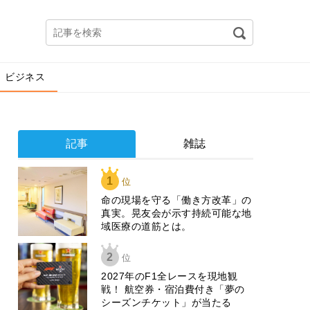
ビジネス
記事
雑誌
1
位
​命の現場を守る「働き方改革」の
真実。晃友会が示す持続可能な地
域医療の道筋とは。
2
位
2027年のF1全レースを現地観
戦！ 航空券・宿泊費付き「夢の
シーズンチケット」が当たる