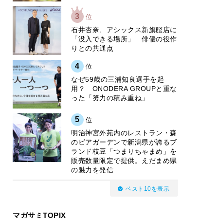
3
位
石井杏奈、アシックス新旗艦店に
「没入できる場所」 俳優の役作
りとの共通点
4
位
なぜ59歳の三浦知良選手を起
用？ ONODERA GROUPと重な
った「努力の積み重ね」
5
位
明治神宮外苑内のレストラン・森
のビアガーデンで新潟県が誇るブ
ランド枝豆「つまりちゃまめ」を
販売数量限定で提供。えだまめ県
の魅力を発信
ベスト10を表示
マガサミTOPIX