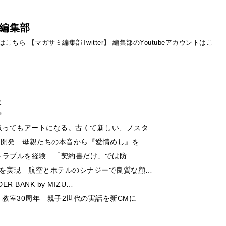
編集部
ントはこちら
【マガサミ編集部Twitter】
編集部のYoutubeアカウントはこ
事
取ってもアートになる。古くて新しい、ノスタ…
ー開発 母親たちの本音から『愛情めし』を…
酬トラブルを経験 「契約書だけ」では防…
チを実現 航空とホテルのシナジーで良質な顧…
 BANK by MIZU…
教室30周年 親子2世代の実話を新CMに