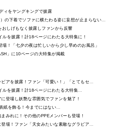
ディをヤングキングで披露
5）の下着でソファに横たわる姿に妄想が止まらない…
をおしげもなく披露しファンから反響
イルを披露！計18ページにわたる大特集に！
に登場！「七夕の夜は忙しいから少し早めのお風呂」
SH」に10ページの大特集が掲載
ラビアを披露！ファン「可愛い！」「とてもセ…
イルを披露！計18ページにわたる大特集…
アに登場し妖艶な雰囲気でファンを魅了！
9」の表紙を飾る！今までにはない…
まみれに！その他のPPEメンバーも登場！
に登場！ファン「天女みたいな素敵なグラビア…