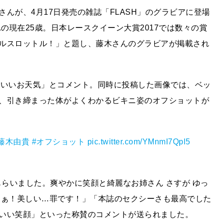
んが、4月17日発売の雑誌「FLASH」のグラビアに登場
の現在25歳。日本レースクイーン大賞2017では数々の賞
ルスロットル！」と題し、藤木さんのグラビアが掲載され
今日もいいお天気」とコメント。同時に投稿した画像では、ベッ
、引き締まった体がよくわかるビキニ姿のオフショットが
藤木由貴
#オフショット
pic.twitter.com/YMnmI7Qpl5
もらいました。爽やかに笑顔と綺麗なお姉さん さすが ゆっ
はぁ！美しい…罪です！」「本誌のセクシーさも最高でした
いい笑顔」といった称賛のコメントが送られました。