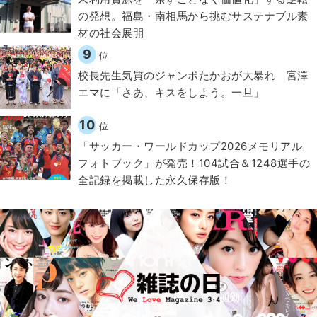
の発想。福島・南相馬から挑むサステナブル素
材の社会展開​
9
位
校長先生気質のジャンボたかおが大暴れ 宮澤
エマに「さあ、キスをしよう。一旦」
10
位
「サッカー・ワールドカップ2026メモリアル
フォトブック」が発売！104試合＆1248選手の
全記録を掲載した永久保存版！