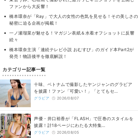
ファンから大反響！
橋本環奈が「Ray」で大人の女性の色気を見せる！その美しさの
秘密に迫る企画が掲載！
一ノ瀬瑠菜が魅せる！マガジン表紙＆水着オフショットに反響
続々
橋本環奈主演「連続テレビ小説 おむすび」のガイド本Part2が
発売！物語後半を徹底解説！
カテゴリー記事一覧
十味、ベトナムで撮影したヤンジャンのグラビア
を披露！ファン「可愛い！」「とてもセ…
グラビア
2026/08/07
声優・井口裕香が「FLASH」で圧巻のスタイルを
披露！計18ページにわたる大特集…
グラビア
2026/08/05