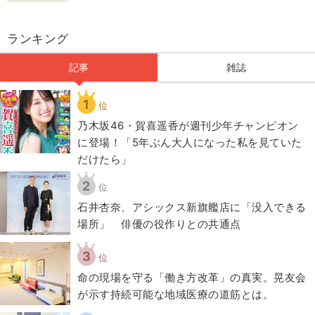
ランキング
記事
雑誌
1
位
乃木坂46・賀喜遥香が週刊少年チャンピオン
に登場！「5年ぶん大人になった私を見ていた
だけたら」
2
位
石井杏奈、アシックス新旗艦店に「没入できる
場所」 俳優の役作りとの共通点
3
位
​命の現場を守る「働き方改革」の真実。晃友会
が示す持続可能な地域医療の道筋とは。