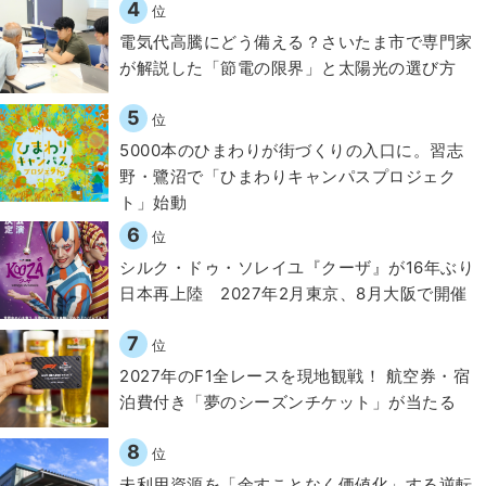
4
位
電気代高騰にどう備える？さいたま市で専門家
が解説した「節電の限界」と太陽光の選び方
5
位
5000本のひまわりが街づくりの入口に。習志
野・鷺沼で「ひまわりキャンパスプロジェク
ト」始動
6
位
シルク・ドゥ・ソレイユ『クーザ』が16年ぶり
日本再上陸 2027年2月東京、8月大阪で開催
7
位
2027年のF1全レースを現地観戦！ 航空券・宿
泊費付き「夢のシーズンチケット」が当たる
8
位
​​未利用資源を「余すことなく価値化」する逆転