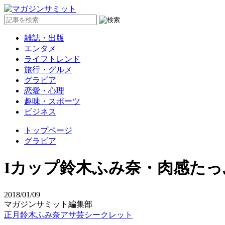
雑誌・出版
エンタメ
ライフトレンド
旅行・グルメ
グラビア
恋愛・心理
趣味・スポーツ
ビジネス
トップページ
グラビア
Iカップ鈴木ふみ奈・肉感た
2018/01/09
マガジンサミット編集部
正月
鈴木ふみ奈
アサ芸シークレット