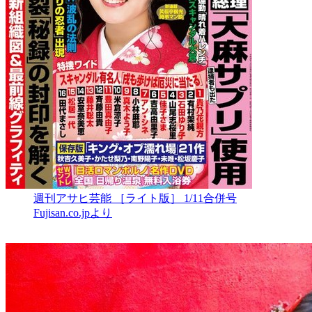
週刊アサヒ芸能 ［ライト版］ 1/11合併号
Fujisan.co.jpより