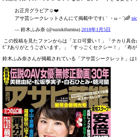
お正月グラビア☺️❤️
アサ芸シークレットさんにて掲載中です(｀・ω・´)🌈
pi
— 鈴木ふみ奈 (@suzukifumina)
2018年1月5日
この投稿を見たファンからは「エロ可愛い！」「テカり具合
ﾋﾞｱありがとうございます。」「すっごくセクシー！」「布
鈴木ふみ奈さんが掲載されている「アサ芸シークレット」は1