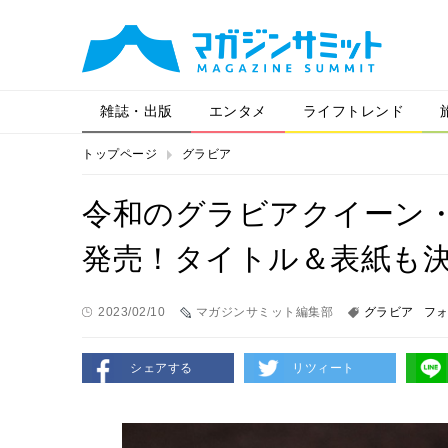
雑誌・出版
エンタメ
ライフトレンド
トップページ
グラビア
令和のグラビアクイーン
発売！タイトル＆表紙も
2023/02/10
マガジンサミット編集部
グラビア
フ
シェアする
リツィート