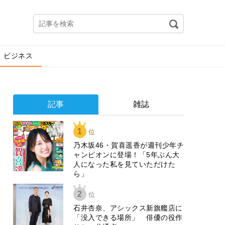
ビジネス
記事
雑誌
1
位
乃木坂46・賀喜遥香が週刊少年チ
ャンピオンに登場！「5年ぶん大
人になった私を見ていただけた
ら」
2
位
石井杏奈、アシックス新旗艦店に
「没入できる場所」 俳優の役作