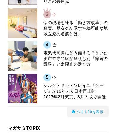
りとの共通点
3
位
​命の現場を守る「働き方改革」の
真実。晃友会が示す持続可能な地
域医療の道筋とは。
4
位
電気代高騰にどう備える？さいた
ま市で専門家が解説した「節電の
限界」と太陽光の選び方
5
位
シルク・ドゥ・ソレイユ『クー
ザ』が16年ぶり日本再上陸
2027年2月東京、8月大阪で開催
ベスト10を表示
マガサミTOPIX