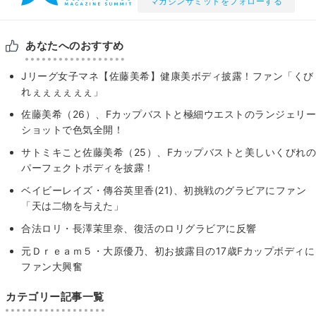
マガジンサミットをフォローする
あなたへのおすすめ
Jリーグ女子マネ【佐藤美希】健康美ボディ披露！ファン「くび
れぇぇぇぇぇぇ」
佐藤美希（26）、Fカップバストと極細ウエストのランジェリー
ショットで色気全開！
サトミキこと佐藤美希（25）、Fカップバストと美しいくびれの
パーフェクトボディを披露！
ベイビーレイズ・傳谷英里香(21)、初挑戦のグラビアにファン
「天は二物を与えた」
合法ロリ・長澤茉里奈、復活のロリグラビアに反響
元Ｄｒｅａｍ５・大原優乃、初お披露目の17歳Fカップボディに
ファン大興奮
カテゴリー記事一覧