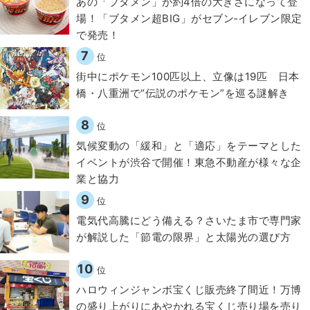
あの「ブタメン」が約4倍の大きさになって登
場！「ブタメン超BIG」がセブン‐イレブン限定
で発売！
7
位
街中にポケモン100匹以上、立像は19匹 日本
橋・八重洲で“伝説のポケモン”を巡る謎解き
8
位
気候変動の「緩和」と「適応」をテーマとした
イベントが渋谷で開催！東急不動産が様々な企
業と協力
9
位
電気代高騰にどう備える？さいたま市で専門家
が解説した「節電の限界」と太陽光の選び方
10
位
ハロウィンジャンボ宝くじ販売終了間近！万博
の盛り上がりにあやかれる宝くじ売り場を売り