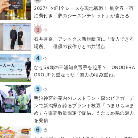
2027年のF1全レースを現地観戦！ 航空券・宿
泊費付き「夢のシーズンチケット」が当たる
3
位
石井杏奈、アシックス新旗艦店に「没入できる
場所」 俳優の役作りとの共通点
4
位
なぜ59歳の三浦知良選手を起用？ ONODERA
GROUPと重なった「努力の積み重ね」
5
位
明治神宮外苑内のレストラン・森のビアガーデ
ンで新潟県が誇るブランド枝豆「つまりちゃま
め」を販売数量限定で提供。えだまめ県の魅力
を発信
6
位