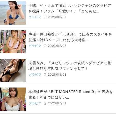
十味、ベトナムで撮影したヤンジャンのグラビア
を披露！ファン「可愛い！」「とてもセ…
グラビア
2026/08/07
声優・井口裕香が「FLASH」で圧巻のスタイルを
披露！計18ページにわたる大特集…
グラビア
2026/08/05
東雲うみ、「スピリッツ」の表紙＆グラビアに登
場し妖艶な雰囲気でファンを魅了！
グラビア
2026/08/03
本郷柚巴が「BLT MONSTER Round 9」の表紙を
飾る！今までにはない…
グラビア
2026/07/31