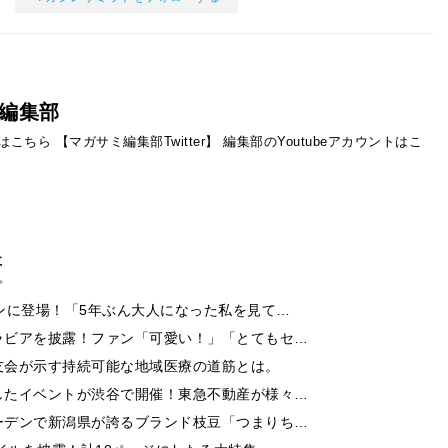
編集部
ントはこちら
【マガサミ編集部Twitter】
編集部のYoutubeアカウントはこ
事
ンに登場！「5年ぶん大人になった私を見て…
ラビアを披露！ファン「可愛い！」「とてもセ…
友会が示す持続可能な地域医療の道筋とは。
したイベントが渋谷で開催！東急不動産が様々…
ーデンで新潟県が誇るブランド枝豆「つまりち…