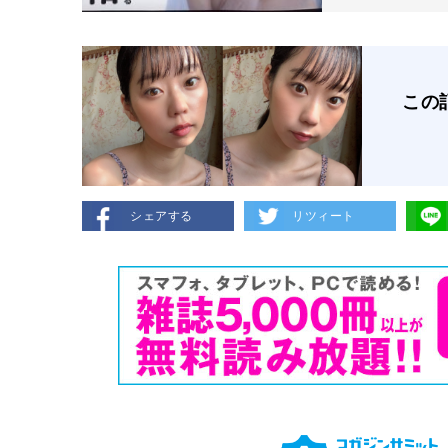
この
シェアする
リツィート