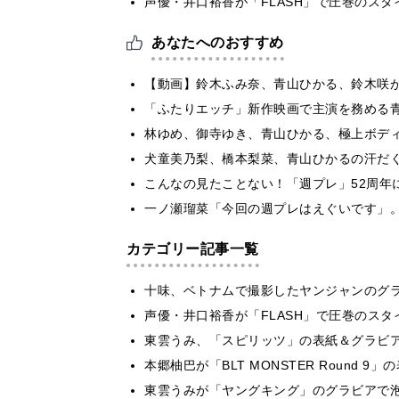
声優・井口裕香が「FLASH」で圧巻のスタ
あなたへのおすすめ
【動画】鈴木ふみ奈、青山ひかる、鈴木咲
「ふたりエッチ」新作映画で主演を務める青
林ゆめ、御寺ゆき、青山ひかる、極上ボデ
犬童美乃梨、橋本梨菜、青山ひかるの汗だ
こんなの見たことない！「週プレ」52周年
一ノ瀬瑠菜「今回の週プレはえぐいです」
カテゴリー記事一覧
十味、ベトナムで撮影したヤンジャンのグ
声優・井口裕香が「FLASH」で圧巻のスタ
東雲うみ、「スピリッツ」の表紙＆グラビ
本郷柚巴が「BLT MONSTER Round 
東雲うみが「ヤングキング」のグラビアで泡