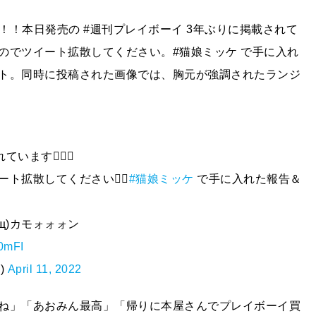
本日！！本日発売の #週刊プレイボーイ 3年ぶりに掲載されて
のでツイート拡散してください。#猫娘ミッケ で手に入れ
ト。同時に投稿された画像では、胸元が強調されたランジ
います🧚‍♀️✨
拡散してください🙇‍♀️
#猫娘ミッケ
で手に入れた報告＆
щ)カモォォォン
0mFI
)
April 11, 2022
ね」「あおみん最高」「帰りに本屋さんでプレイボーイ買