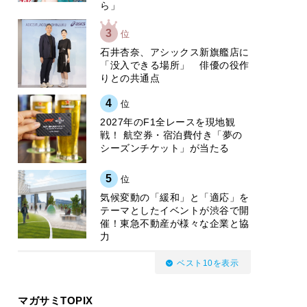
ら」
3
位
石井杏奈、アシックス新旗艦店に
「没入できる場所」 俳優の役作
りとの共通点
4
位
2027年のF1全レースを現地観
戦！ 航空券・宿泊費付き「夢の
シーズンチケット」が当たる
5
位
気候変動の「緩和」と「適応」を
テーマとしたイベントが渋谷で開
催！東急不動産が様々な企業と協
力
ベスト10を表示
マガサミTOPIX