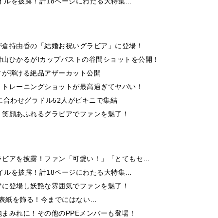
イルを披露！計18ページにわたる大特集…
が倉持由香の「結婚お祝いグラビア」に登場！
山ひかるがIカップバストの谷間ショットを公開！
ィが弾ける絶品アザーカット公開
くトレーニングショットが最高過ぎてヤバい！
に合わせグラドル52人がビキニで集結
。笑顔あふれるグラビアでファンを魅了！
ラビアを披露！ファン「可愛い！」「とてもセ…
イルを披露！計18ページにわたる大特集…
アに登場し妖艶な雰囲気でファンを魅了！
9」の表紙を飾る！今までにはない…
まみれに！その他のPPEメンバーも登場！