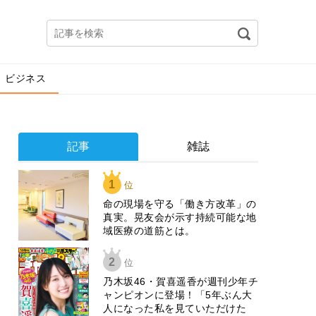
ビジネス
記事
雑誌
1
位
​命の現場を守る「働き方改革」の
真実。晃友会が示す持続可能な地
域医療の道筋とは。
2
位
乃木坂46・賀喜遥香が週刊少年チ
ャンピオンに登場！「5年ぶん大
人になった私を見ていただけた