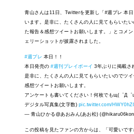
青山さんは11日、Twitterを更新し「#週プレ 
います。是非に、たくさんの人に見てもらいたい
た報告＆感想ツイートお願いします。」とコメン
ェリーショットが披露されました。
#週プレ
本日！！
本日発売の
#週刊プレイボーイ
3年ぶりに掲載されて
是非に、たくさんの人に見てもらいたいのでツイート
感想ツイートお願いします。
アンケートも書いてください！何枚でもщ(゜Д゜
デジタル写真集(文字数)
pic.twitter.com/HWY0hZ
— 青山ひかる@あおみん(あお松) (@hikaru06kon
この投稿を見たファンの方からは、「可愛いです