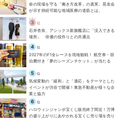
​命の現場を守る「働き方改革」の真実。晃友会
が示す持続可能な地域医療の道筋とは。
3
位
石井杏奈、アシックス新旗艦店に「没入できる
場所」 俳優の役作りとの共通点
4
位
2027年のF1全レースを現地観戦！ 航空券・宿
泊費付き「夢のシーズンチケット」が当たる
5
位
気候変動の「緩和」と「適応」をテーマとした
イベントが渋谷で開催！東急不動産が様々な企
業と協力
6
位
ハロウィンジャンボ宝くじ販売終了間近！万博
の盛り上がりにあやかれる宝くじ売り場を売り