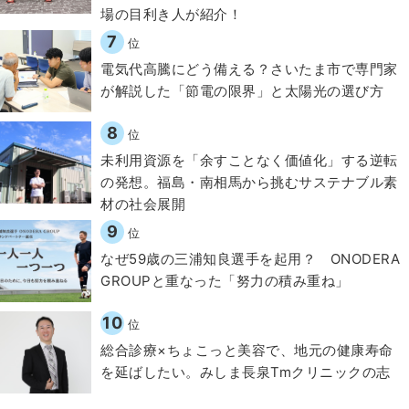
場の目利き人が紹介！
7
位
電気代高騰にどう備える？さいたま市で専門家
が解説した「節電の限界」と太陽光の選び方
8
位
​​未利用資源を「余すことなく価値化」する逆転
の発想。福島・南相馬から挑むサステナブル素
材の社会展開​
9
位
なぜ59歳の三浦知良選手を起用？ ONODERA
GROUPと重なった「努力の積み重ね」
10
位
総合診療×ちょこっと美容で、地元の健康寿命
を延ばしたい。みしま長泉Tmクリニックの志