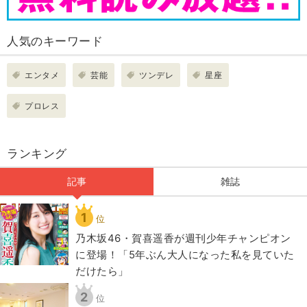
人気のキーワード
エンタメ
芸能
ツンデレ
星座
プロレス
ランキング
記事
雑誌
1
位
乃木坂46・賀喜遥香が週刊少年チャンピオン
に登場！「5年ぶん大人になった私を見ていた
だけたら」
2
位