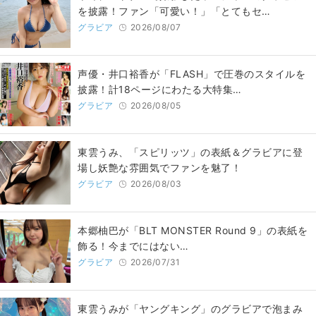
を披露！ファン「可愛い！」「とてもセ…
グラビア
2026/08/07
声優・井口裕香が「FLASH」で圧巻のスタイルを
披露！計18ページにわたる大特集…
グラビア
2026/08/05
東雲うみ、「スピリッツ」の表紙＆グラビアに登
場し妖艶な雰囲気でファンを魅了！
グラビア
2026/08/03
本郷柚巴が「BLT MONSTER Round 9」の表紙を
飾る！今までにはない…
グラビア
2026/07/31
東雲うみが「ヤングキング」のグラビアで泡まみ