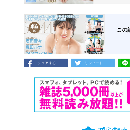
この
シェアする
リツィート