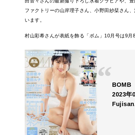
田音々さんの最新撮り下ろし水着グラビアや、豊
ファクトリーの山岸理子さん、小野田紗栞さん、
います。
村山彩希さんが表紙を飾る「ボム」10月号は9月
BOMB
2023
Fujisa