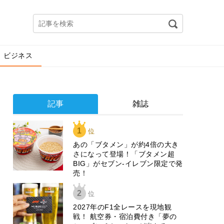
ビジネス
記事
雑誌
1
位
あの「ブタメン」が約4倍の大き
さになって登場！「ブタメン超
BIG」がセブン‐イレブン限定で発
売！
2
位
2027年のF1全レースを現地観
戦！ 航空券・宿泊費付き「夢の