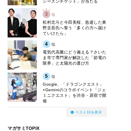
シーズンチケット」が当たる
3
位
松村北斗と今田美桜、急逝した東
野圭吾氏へ誓う「多くの方へ届け
ていけたら」
4
位
電気代高騰にどう備える？さいた
ま市で専門家が解説した「節電の
限界」と太陽光の選び方
5
位
Google、「ドラゴンクエスト」
×Geminiのコラボイベント「ジェ
ミニクエスト」を渋谷・原宿で開
催
ベスト10を表示
マガサミTOPIX