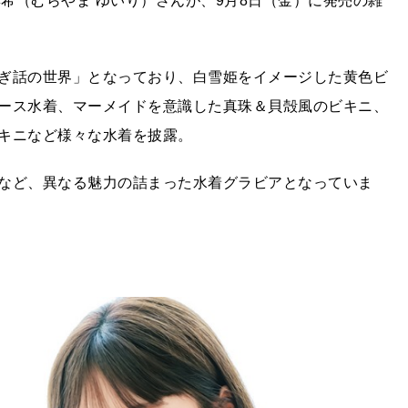
彩希（むらやま ゆいり）さんが、9月8日（金）に発売の雑
ぎ話の世界」となっており、白雪姫をイメージした黄色ビ
ース水着、マーメイドを意識した真珠＆貝殻風のビキニ、
キニなど様々な水着を披露。
など、異なる魅力の詰まった水着グラビアとなっていま