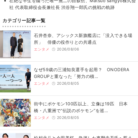
壮絶な半生を綴った唯一無二の自叙伝、Matsuo sangyo株式会
社 代表取締役会長兼社長 渋谷翔一郎氏の挑戦の軌跡
カテゴリー記事一覧
石井杏奈、アシックス新旗艦店に「没入できる場
所」 俳優の役作りとの共通点
エンタメ
2026/08/06
なぜ59歳の三浦知良選手を起用？ ONODERA
GROUPと重なった「努力の積…
エンタメ
2026/08/05
街中にポケモン100匹以上、立像は19匹 日本
橋・八重洲で“伝説のポケモン”を巡…
エンタメ
2026/08/05
松村北斗と今田美桜、急逝した東野圭吾氏へ誓う