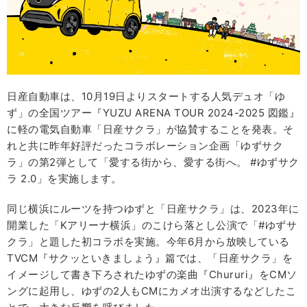
日産自動車は、10月19日よりスタートする人気デュオ「ゆ
ず」の全国ツアー『YUZU ARENA TOUR 2024-2025 図鑑』
に軽の電気自動車「日産サクラ」が協賛することを発表。そ
れと共に昨年好評だったコラボレーション企画「ゆずサク
ラ」の第2弾として「愛する街から、愛する街へ。 #ゆずサク
ラ 2.0」を実施します。
同じ横浜にルーツを持つゆずと「日産サクラ」は、2023年に
開業した「Kアリーナ横浜」のこけら落とし公演で「#ゆずサ
クラ」と題した初コラボを実施。今年6月から放映している
TVCM『サクッといきましょう』篇では、「日産サクラ」を
イメージして書き下ろされたゆずの楽曲『Chururi』をCMソ
ングに起用し、ゆずの2人もCMにカメオ出演するなどしたこ