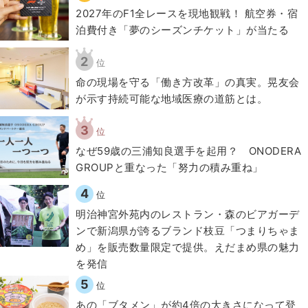
2027年のF1全レースを現地観戦！ 航空券・宿
泊費付き「夢のシーズンチケット」が当たる
2
位
​命の現場を守る「働き方改革」の真実。晃友会
が示す持続可能な地域医療の道筋とは。
3
位
なぜ59歳の三浦知良選手を起用？ ONODERA
GROUPと重なった「努力の積み重ね」
4
位
明治神宮外苑内のレストラン・森のビアガーデ
ンで新潟県が誇るブランド枝豆「つまりちゃま
め」を販売数量限定で提供。えだまめ県の魅力
を発信
5
位
あの「ブタメン」が約4倍の大きさになって登