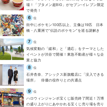
場！「ブタメン超BIG」がセブン‐イレブン限定
で発売！
6
位
街中にポケモン100匹以上、立像は19匹 日本
橋・八重洲で“伝説のポケモン”を巡る謎解き
7
位
気候変動の「緩和」と「適応」をテーマとした
イベントが渋谷で開催！東急不動産が様々な企
業と協力
8
位
石井杏奈、アシックス新旗艦店に「没入できる
場所」 俳優の役作りとの共通点
9
位
ハロウィンジャンボ宝くじ販売終了間近！万博
の盛り上がりにあやかれる宝くじ売り場を売り