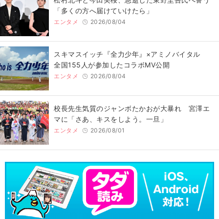
「多くの方へ届けていけたら」
エンタメ
2026/08/04
スキマスイッチ『全力少年』×アミノバイタル
全国155人が参加したコラボMV公開
エンタメ
2026/08/04
校長先生気質のジャンボたかおが大暴れ 宮澤エ
マに「さあ、キスをしよう。一旦」
エンタメ
2026/08/01