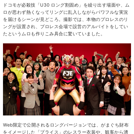
ドコモが必殺技「U30 ロング割固め」を繰り出す場面や、ム
ロが思わず熱くなってリングに乱入しながらパワフルな実況
を届けるシーンが見どころ。撮影では、本物のプロレスのリ
ングが設置され、プロレス会場で設営のアルバイトをしてい
たというムロも作りこみ具合に驚いていました。
Web限定で公開されるロングバージョンでは、がまぐち財布
をイメージした「プライス」のレスラー衣装や、観客から湧