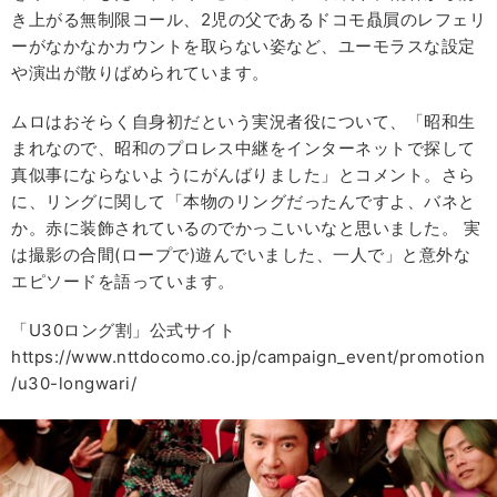
き上がる無制限コール、2児の父であるドコモ贔屓のレフェリ
ーがなかなかカウントを取らない姿など、ユーモラスな設定
や演出が散りばめられています。
ムロはおそらく自身初だという実況者役について、「昭和生
まれなので、昭和のプロレス中継をインターネットで探して
真似事にならないようにがんばりました」とコメント。さら
に、リングに関して「本物のリングだったんですよ、バネと
か。赤に装飾されているのでかっこいいなと思いました。 実
は撮影の合間(ロープで)遊んでいました、一人で」と意外な
エピソードを語っています。
「U30ロング割」公式サイト
https://www.nttdocomo.co.jp/campaign_event/promotion
/u30-longwari/