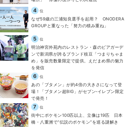
4
位
なぜ59歳の三浦知良選手を起用？ ONODERA
GROUPと重なった「努力の積み重ね」
5
位
明治神宮外苑内のレストラン・森のビアガーデ
ンで新潟県が誇るブランド枝豆「つまりちゃま
め」を販売数量限定で提供。えだまめ県の魅力
を発信
6
位
あの「ブタメン」が約4倍の大きさになって登
場！「ブタメン超BIG」がセブン‐イレブン限定
で発売！
7
位
街中にポケモン100匹以上、立像は19匹 日本
橋・八重洲で“伝説のポケモン”を巡る謎解き