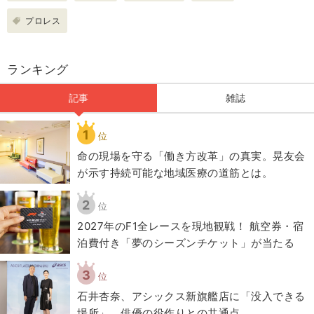
プロレス
ランキング
記事
雑誌
1
位
​命の現場を守る「働き方改革」の真実。晃友会
が示す持続可能な地域医療の道筋とは。
2
位
2027年のF1全レースを現地観戦！ 航空券・宿
泊費付き「夢のシーズンチケット」が当たる
3
位
石井杏奈、アシックス新旗艦店に「没入できる
場所」 俳優の役作りとの共通点