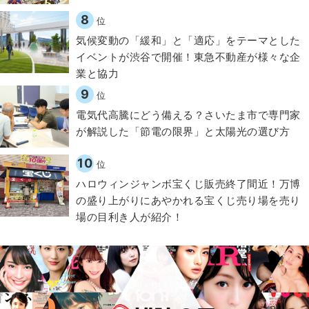
8
位
気候変動の「緩和」と「適応」をテーマとした
イベントが渋谷で開催！東急不動産が様々な企
業と協力
9
位
電気代高騰にどう備える？さいたま市で専門家
が解説した「節電の限界」と太陽光の選び方
10
位
ハロウィンジャンボ宝くじ販売終了間近！万博
の盛り上がりにあやかれる宝くじ売り場を売り
場の目利き人が紹介！