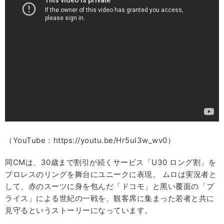
（YouTube：https://youtu.be/Hr5ul3w_wv0）
同CMは、30歳まで割引が続くサービス「U30 ロング割」を
プロレスのリングを舞台にユニークに表現。 ムロは実況者と
して、赤のスーツに身を包んだ「ドコモ」と黑い覆面の「プ
ライス」による世紀の一戦を、観客席に集まった若者と共に
見守るというストーリーになっています。