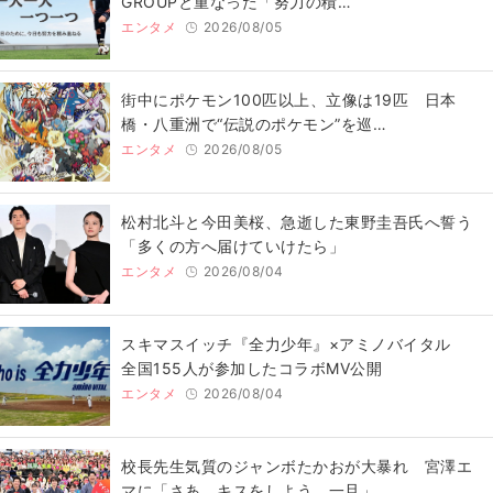
GROUPと重なった「努力の積…
エンタメ
2026/08/05
街中にポケモン100匹以上、立像は19匹 日本
橋・八重洲で“伝説のポケモン”を巡…
エンタメ
2026/08/05
松村北斗と今田美桜、急逝した東野圭吾氏へ誓う
「多くの方へ届けていけたら」
エンタメ
2026/08/04
スキマスイッチ『全力少年』×アミノバイタル
全国155人が参加したコラボMV公開
エンタメ
2026/08/04
校長先生気質のジャンボたかおが大暴れ 宮澤エ
マに「さあ、キスをしよう。一旦」