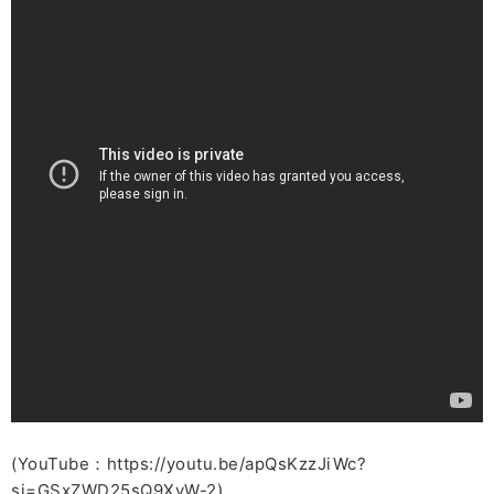
(YouTube：https://youtu.be/apQsKzzJiWc?
si=GSxZWD25sQ9XvW-2)