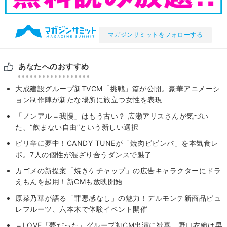
マガジンサミットをフォローする
あなたへのおすすめ
大成建設グループ新TVCM「挑戦」篇が公開。豪華アニメーシ
ョン制作陣が新たな場所に旅立つ女性を表現
「ノンアル＝我慢」はもう古い？ 広瀬アリスさんが気づい
た、“飲まない自由”という新しい選択
ピリ辛に夢中！CANDY TUNEが「焼肉ビビンバ」を本気食レ
ポ。7人の個性が混ざり合うダンスで魅了
カゴメの新提案「焼きケチャップ」の広告キャラクターにドラ
えもんを起用！新CMも放映開始
原菜乃華が語る「罪悪感なし」の魅力！デルモンテ新商品ピュ
レフルーツ、六本木で体験イベント開催
＝LOVE「夢だった」グループ初CM出演に歓喜 野口衣織は早