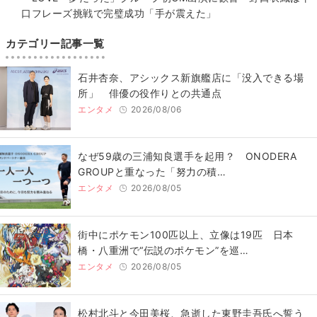
口フレーズ挑戦で完璧成功「手が震えた」
カテゴリー記事一覧
石井杏奈、アシックス新旗艦店に「没入できる場
所」 俳優の役作りとの共通点
エンタメ
2026/08/06
なぜ59歳の三浦知良選手を起用？ ONODERA
GROUPと重なった「努力の積…
エンタメ
2026/08/05
街中にポケモン100匹以上、立像は19匹 日本
橋・八重洲で“伝説のポケモン”を巡…
エンタメ
2026/08/05
松村北斗と今田美桜、急逝した東野圭吾氏へ誓う