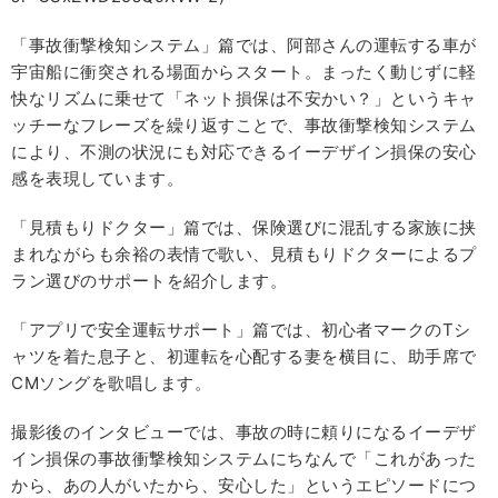
「事故衝撃検知システム」篇では、阿部さんの運転する車が
宇宙船に衝突される場面からスタート。まったく動じずに軽
快なリズムに乗せて「ネット損保は不安かい？」というキャ
ッチーなフレーズを繰り返すことで、事故衝撃検知システム
により、不測の状況にも対応できるイーデザイン損保の安心
感を表現しています。
「見積もりドクター」篇では、保険選びに混乱する家族に挟
まれながらも余裕の表情で歌い、見積もりドクターによるプ
ラン選びのサポートを紹介します。
「アプリで安全運転サポート」篇では、初心者マークのTシ
ャツを着た息子と、初運転を心配する妻を横目に、助手席で
CMソングを歌唱します。
撮影後のインタビューでは、事故の時に頼りになるイーデザ
イン損保の事故衝撃検知システムにちなんで「これがあった
から、あの人がいたから、安心した」というエピソードにつ