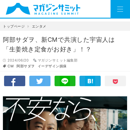
トップページ
エンタメ
阿部サダヲ、新CMで共演した宇宙人は
「生姜焼き定食がお好き」！？
2024/06/20
マガジンサミット編集部
CM
阿部サダヲ
イーデザイン損保