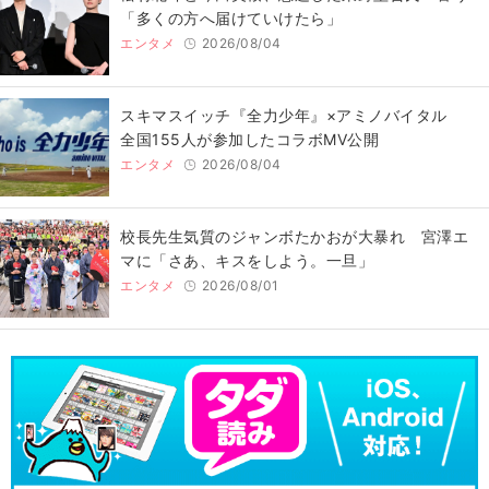
「多くの方へ届けていけたら」
エンタメ
2026/08/04
スキマスイッチ『全力少年』×アミノバイタル
全国155人が参加したコラボMV公開
エンタメ
2026/08/04
校長先生気質のジャンボたかおが大暴れ 宮澤エ
マに「さあ、キスをしよう。一旦」
エンタメ
2026/08/01