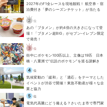
2027年のF1全レースを現地観戦！ 航空券・宿
泊費付き「夢のシーズンチケット」が当たる
2
位
あの「ブタメン」が約4倍の大きさになって登
場！「ブタメン超BIG」がセブン‐イレブン限定
で発売！
3
位
街中にポケモン100匹以上、立像は19匹 日本
橋・八重洲で“伝説のポケモン”を巡る謎解き
4
位
気候変動の「緩和」と「適応」をテーマとした
イベントが渋谷で開催！東急不動産が様々な企
業と協力
5
位
電気代高騰にどう備える？さいたま市で専門家