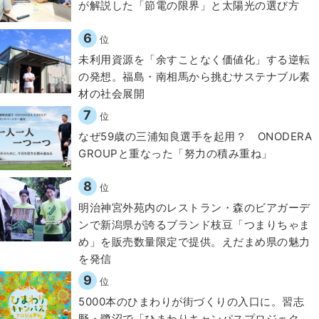
が解説した「節電の限界」と太陽光の選び方
6
位
​​未利用資源を「余すことなく価値化」する逆転
の発想。福島・南相馬から挑むサステナブル素
材の社会展開​
7
位
なぜ59歳の三浦知良選手を起用？ ONODERA
GROUPと重なった「努力の積み重ね」
8
位
明治神宮外苑内のレストラン・森のビアガーデ
ンで新潟県が誇るブランド枝豆「つまりちゃま
め」を販売数量限定で提供。えだまめ県の魅力
を発信
9
位
5000本のひまわりが街づくりの入口に。習志
野・鷺沼で「ひまわりキャンパスプロジェク