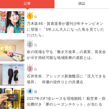
記事
雑誌
1
位
乃木坂46・賀喜遥香が週刊少年チャンピオン
に登場！「5年ぶん大人になった私を見ていた
だけたら」
2
位
​命の現場を守る「働き方改革」の真実。晃友会
が示す持続可能な地域医療の道筋とは。
3
位
石井杏奈、アシックス新旗艦店に「没入できる
場所」 俳優の役作りとの共通点
4
位
2027年のF1全レースを現地観戦！ 航空券・宿
泊費付き「夢のシーズンチケット」が当たる