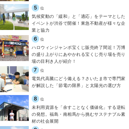
5
位
気候変動の「緩和」と「適応」をテーマとした
イベントが渋谷で開催！東急不動産が様々な企
業と協力
6
位
ハロウィンジャンボ宝くじ販売終了間近！万博
の盛り上がりにあやかれる宝くじ売り場を売り
場の目利き人が紹介！
7
位
電気代高騰にどう備える？さいたま市で専門家
が解説した「節電の限界」と太陽光の選び方
8
位
​​未利用資源を「余すことなく価値化」する逆転
の発想。福島・南相馬から挑むサステナブル素
材の社会展開​