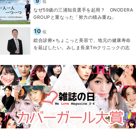
9
位
なぜ59歳の三浦知良選手を起用？ ONODERA
GROUPと重なった「努力の積み重ね」
10
位
総合診療×ちょこっと美容で、地元の健康寿命
を延ばしたい。みしま長泉Tmクリニックの志