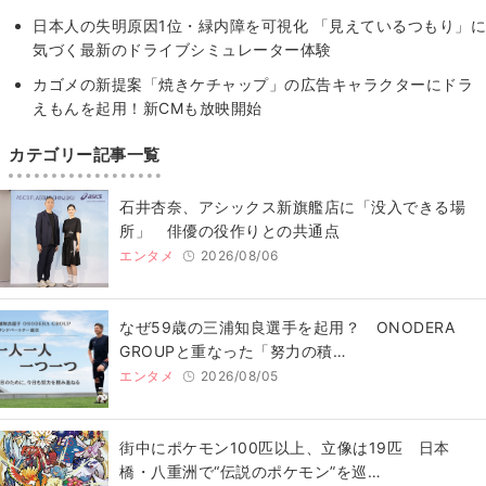
日本人の失明原因1位・緑内障を可視化 「見えているつもり」に
気づく最新のドライブシミュレーター体験
カゴメの新提案「焼きケチャップ」の広告キャラクターにドラ
えもんを起用！新CMも放映開始
カテゴリー記事一覧
石井杏奈、アシックス新旗艦店に「没入できる場
所」 俳優の役作りとの共通点
エンタメ
2026/08/06
なぜ59歳の三浦知良選手を起用？ ONODERA
GROUPと重なった「努力の積…
エンタメ
2026/08/05
街中にポケモン100匹以上、立像は19匹 日本
橋・八重洲で“伝説のポケモン”を巡…