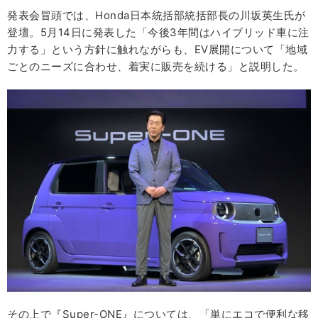
発表会冒頭では、Honda日本統括部統括部長の川坂英生氏が
登壇。5月14日に発表した「今後3年間はハイブリッド車に注
力する」という方針に触れながらも、EV展開について「地域
ごとのニーズに合わせ、着実に販売を続ける」と説明した。
その上で『Super-ONE』については、「単にエコで便利な移