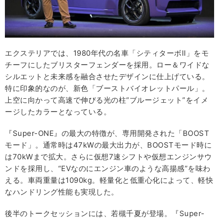
エクステリアでは、1980年代の名車「シティターボII」をモ
チーフにしたブリスターフェンダーを採用。ロー＆ワイドな
シルエットと未来感を融合させたデザインに仕上げている。
特に印象的なのが、新色「ブーストバイオレットパール」。
上空に向かって高速で伸びる光の柱“ブルージェット”をイメ
ージしたカラーとなっている。
『Super-ONE』の最大の特徴が、専用開発された「BOOST
モード」。通常時は47kWの最大出力が、BOOSTモード時に
は70kWまで拡大。さらに仮想7速シフトや仮想エンジンサウ
ンドを採用し、“EVなのにエンジン車のような高揚感”を味わ
える。車両重量は1090kg。軽量化と低重心化によって、軽快
なハンドリング性能も実現した。
後半のトークセッションには、若槻千夏が登場。『Super-