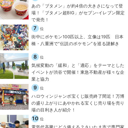
あの「ブタメン」が約4倍の大きさになって登
場！「ブタメン超BIG」がセブン‐イレブン限定
で発売！
7
位
街中にポケモン100匹以上、立像は19匹 日本
橋・八重洲で“伝説のポケモン”を巡る謎解き
8
位
気候変動の「緩和」と「適応」をテーマとした
イベントが渋谷で開催！東急不動産が様々な企
業と協力
9
位
ハロウィンジャンボ宝くじ販売終了間近！万博
の盛り上がりにあやかれる宝くじ売り場を売り
場の目利き人が紹介！
10
位
電気代高騰にどう備える？さいたま市で専門家