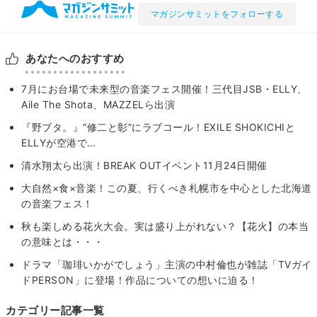
マガジンサミットをフォローする
あなたへのおすすめ
7月にお台場で未来型の音楽フェス開催！三代目JSB・ELLY、
Aile The Shota、MAZZELら出演
『野ブタ。』“修二と彰”にラブコール！EXILE SHOKICHIと
ELLYが空港で…
清水翔太ら出演！BREAK OUTイベント11月24日開催
大自然×食×音楽！この夏、行くべき札幌市を中心とした北海道
の音楽フェス！
秋も楽しめる花火大会。実は盛り上がれない？【花火】の本当
の意味とは・・・
ドラマ「珈琲いかがでしょう」主演の中村倫也が雑誌「TVガイ
ドPERSON」に登場！作品についての想いに迫る！
カテゴリー記事一覧