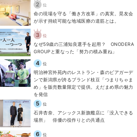
2
位
​命の現場を守る「働き方改革」の真実。晃友会
が示す持続可能な地域医療の道筋とは。
3
位
なぜ59歳の三浦知良選手を起用？ ONODERA
GROUPと重なった「努力の積み重ね」
4
位
明治神宮外苑内のレストラン・森のビアガーデ
ンで新潟県が誇るブランド枝豆「つまりちゃま
め」を販売数量限定で提供。えだまめ県の魅力
を発信
5
位
石井杏奈、アシックス新旗艦店に「没入できる
場所」 俳優の役作りとの共通点
6
位