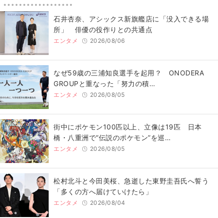
石井杏奈、アシックス新旗艦店に「没入できる場
所」 俳優の役作りとの共通点
エンタメ
2026/08/06
なぜ59歳の三浦知良選手を起用？ ONODERA
GROUPと重なった「努力の積…
エンタメ
2026/08/05
街中にポケモン100匹以上、立像は19匹 日本
橋・八重洲で“伝説のポケモン”を巡…
エンタメ
2026/08/05
松村北斗と今田美桜、急逝した東野圭吾氏へ誓う
「多くの方へ届けていけたら」
エンタメ
2026/08/04