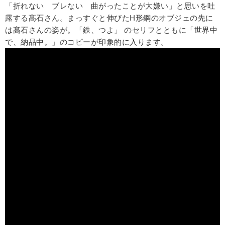
「折れない ブレない 曲がったことが大嫌い」と思いを吐
露する髙石さん。まっすぐと伸びたH形鋼のオブジェの先に
は髙石さんの姿が。「鉄、つよ」 のセリフとともに「世界中
で、納品中。」のコピーが印象的に入ります。