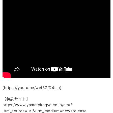
[https://youtu.be/wei37fD4t_o]
【特設サイト】
https://www.yamatokogyo.co.jp/cm/?
utm_source=url&utm_medium=newsrelease