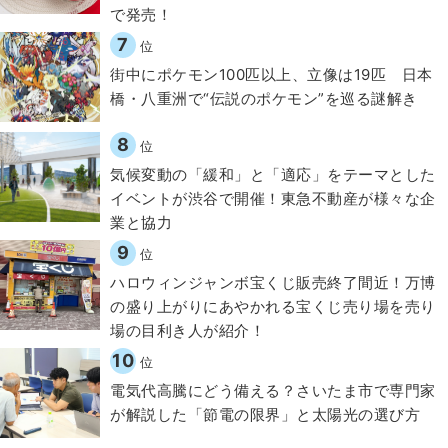
で発売！
7
位
街中にポケモン100匹以上、立像は19匹 日本
橋・八重洲で“伝説のポケモン”を巡る謎解き
8
位
気候変動の「緩和」と「適応」をテーマとした
イベントが渋谷で開催！東急不動産が様々な企
業と協力
9
位
ハロウィンジャンボ宝くじ販売終了間近！万博
の盛り上がりにあやかれる宝くじ売り場を売り
場の目利き人が紹介！
10
位
電気代高騰にどう備える？さいたま市で専門家
が解説した「節電の限界」と太陽光の選び方