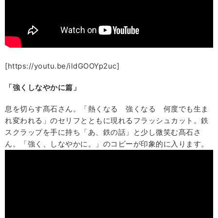
[https://youtu.be/ildGOOYp2uc]
「強くしなやかに篇」
息を切らす髙石さん。「熱くなる 強くなる 何度でも生ま
れ変われる」のセリフとともに現れるフラッシュカット。鉄
スクラップを手に持ち「あ、鉄の話」と少し微笑む髙石さ
ん。「強く、しなやかに。」のコピーが印象的に入ります。