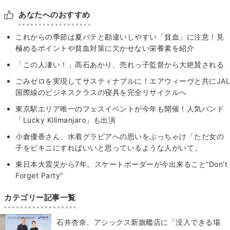
あなたへのおすすめ
これからの季節は夏バテと勘違いしやすい「貧血」に注意！見
極めるポイントや貧血対策に欠かせない栄養素を紹介
「この人凄い！」髙石あかり、売れっ子監督から大絶賛される
ごみゼロを実現してサスティナブルに！エアウィーヴと共にJAL
国際線のビジネスクラスの寝具を完全リサイクルへ
東京駅エリア唯一のフェスイベントが今年も開催！人気バンド
「Lucky Kilimanjaro」も出演
小倉優香さん、水着グラビアへの思いをぶっちゃけ「ただ女の
子をビキニにすればいいと思っているような人がいて」
東日本大震災から7年。スケートボーダーが今出来ること“Don’t
Forget Party”
カテゴリー記事一覧
石井杏奈、アシックス新旗艦店に「没入できる場