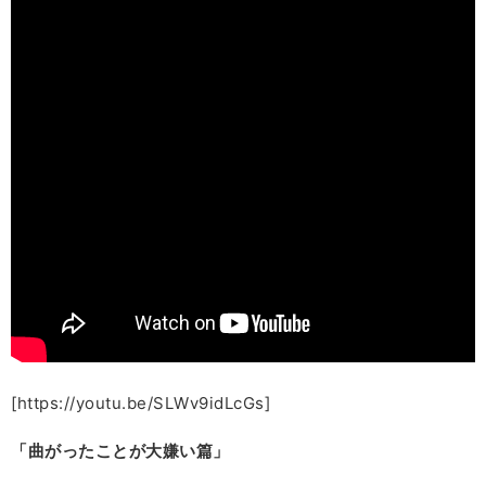
[https://youtu.be/SLWv9idLcGs]
「曲がったことが大嫌い篇」