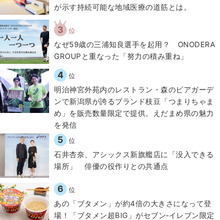
が示す持続可能な地域医療の道筋とは。
3
位
なぜ59歳の三浦知良選手を起用？ ONODERA
GROUPと重なった「努力の積み重ね」
4
位
明治神宮外苑内のレストラン・森のビアガーデ
ンで新潟県が誇るブランド枝豆「つまりちゃま
め」を販売数量限定で提供。えだまめ県の魅力
を発信
5
位
石井杏奈、アシックス新旗艦店に「没入できる
場所」 俳優の役作りとの共通点
6
位
あの「ブタメン」が約4倍の大きさになって登
場！「ブタメン超BIG」がセブン‐イレブン限定