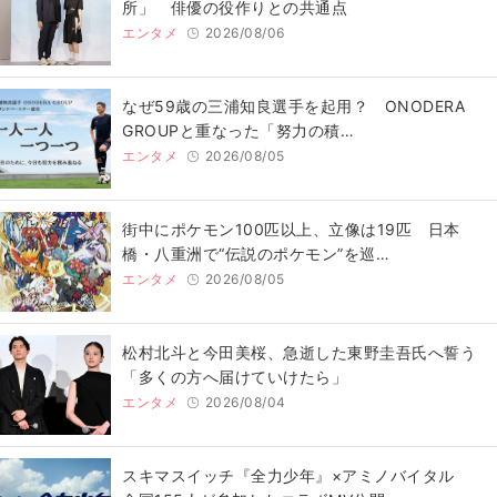
所」 俳優の役作りとの共通点
エンタメ
2026/08/06
なぜ59歳の三浦知良選手を起用？ ONODERA
GROUPと重なった「努力の積…
エンタメ
2026/08/05
街中にポケモン100匹以上、立像は19匹 日本
橋・八重洲で“伝説のポケモン”を巡…
エンタメ
2026/08/05
松村北斗と今田美桜、急逝した東野圭吾氏へ誓う
「多くの方へ届けていけたら」
エンタメ
2026/08/04
スキマスイッチ『全力少年』×アミノバイタル