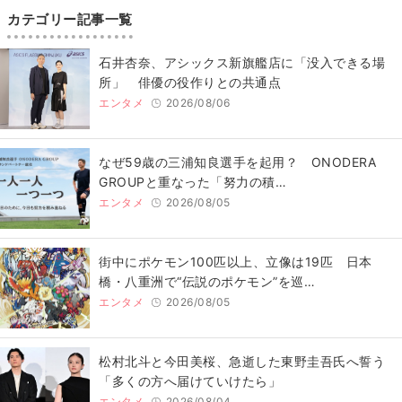
カテゴリー記事一覧
石井杏奈、アシックス新旗艦店に「没入できる場
所」 俳優の役作りとの共通点
エンタメ
2026/08/06
なぜ59歳の三浦知良選手を起用？ ONODERA
GROUPと重なった「努力の積…
エンタメ
2026/08/05
街中にポケモン100匹以上、立像は19匹 日本
橋・八重洲で“伝説のポケモン”を巡…
エンタメ
2026/08/05
松村北斗と今田美桜、急逝した東野圭吾氏へ誓う
「多くの方へ届けていけたら」
エンタメ
2026/08/04