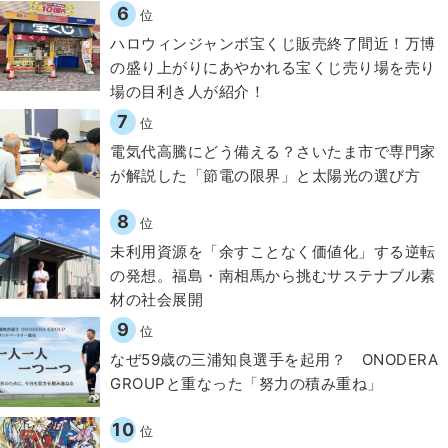
6
位
ハロウィンジャンボ宝くじ販売終了間近！万博
の盛り上がりにあやかれる宝くじ売り場を売り
場の目利き人が紹介！
7
位
電気代高騰にどう備える？さいたま市で専門家
が解説した「節電の限界」と太陽光の選び方
8
位
​​未利用資源を「余すことなく価値化」する逆転
の発想。福島・南相馬から挑むサステナブル素
材の社会展開​
9
位
なぜ59歳の三浦知良選手を起用？ ONODERA
GROUPと重なった「努力の積み重ね」
10
位