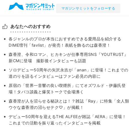
マガジンサミットをフォローする
あなたへのおすすめ
各ジャンルのプロが本当におすすめできる愛用品を紹介する
DIME増刊「favlist」が発売！表紙を飾るのは森香澄！
森香澄、令和ロマン、ヒカキンが仕事専用SNS『YOUTRUST』
新CMに登場 撮影後インタビューも話題
ソロデビュー50周年の矢沢永吉が「anan」に登場！これまでの
道のりを語るインタビューはファン必見の内容に
原宿の「世界一音響の良い喫煙所」にてオズワルド・伊藤氏登
場！タバコ談義と爆笑トークで会場沸く
森香澄が人を沼らせる秘訣とは！？雑誌「Ray」に特集「全人類
ウケな森香澄の沼らせテク♡」が掲載！
デビュー50周年を迎えるTHE ALFEEが雑誌「AERA」に登場！
これまでの活動を振り返ったインタビューを掲載