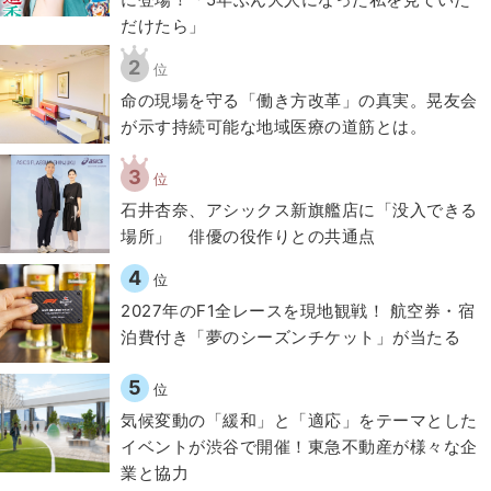
だけたら」
2
位
​命の現場を守る「働き方改革」の真実。晃友会
が示す持続可能な地域医療の道筋とは。
3
位
石井杏奈、アシックス新旗艦店に「没入できる
場所」 俳優の役作りとの共通点
4
位
2027年のF1全レースを現地観戦！ 航空券・宿
泊費付き「夢のシーズンチケット」が当たる
5
位
気候変動の「緩和」と「適応」をテーマとした
イベントが渋谷で開催！東急不動産が様々な企
業と協力