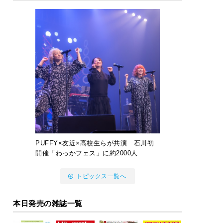
PUFFY×友近×高校生らが共演 石川初
開催「わっかフェス」に約2000人
トピックス一覧へ
本日発売の雑誌一覧