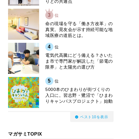
りとの共通点
3
位
​命の現場を守る「働き方改革」の
真実。晃友会が示す持続可能な地
域医療の道筋とは。
4
位
電気代高騰にどう備える？さいた
ま市で専門家が解説した「節電の
限界」と太陽光の選び方
5
位
5000本のひまわりが街づくりの
入口に。習志野・鷺沼で「ひまわ
りキャンパスプロジェクト」始動
ベスト10を表示
マガサミTOPIX