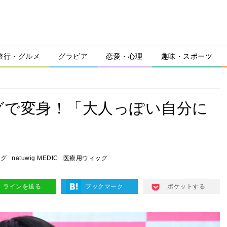
旅行・グルメ
グラビア
恋愛・心理
趣味・スポーツ
グで変身！「大人っぽい自分に
ッグ
natuwig MEDIC
医療用ウィッグ
ラインを送る
ブックマーク
ポケットする