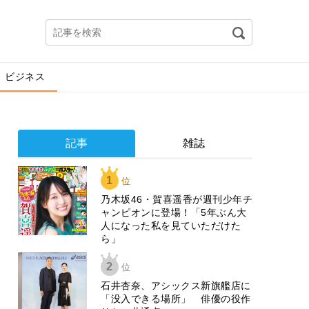
ビジネス
記事
雑誌
1
位
乃木坂46・賀喜遥香が週刊少年チ
ャンピオンに登場！「5年ぶん大
人になった私を見ていただけた
ら」
2
位
石井杏奈、アシックス新旗艦店に
「没入できる場所」 俳優の役作