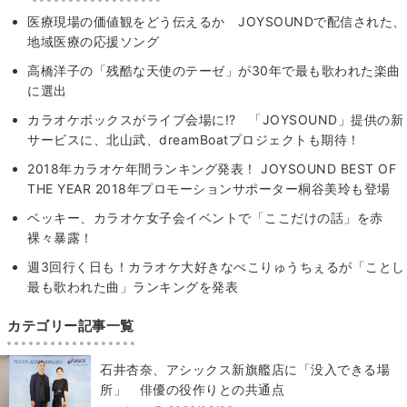
医療現場の価値観をどう伝えるか JOYSOUNDで配信された、
地域医療の応援ソング
高橋洋子の「残酷な天使のテーゼ」が30年で最も歌われた楽曲
に選出
カラオケボックスがライブ会場に!? 「JOYSOUND」提供の新
サービスに、北山武、dreamBoatプロジェクトも期待！
2018年カラオケ年間ランキング発表！ JOYSOUND BEST OF
THE YEAR 2018年プロモーションサポーター桐谷美玲も登場
ベッキー、カラオケ女子会イベントで「ここだけの話」を赤
裸々暴露！
週3回行く日も！カラオケ大好きなぺこりゅうちぇるが「ことし
最も歌われた曲」ランキングを発表
カテゴリー記事一覧
石井杏奈、アシックス新旗艦店に「没入できる場
所」 俳優の役作りとの共通点