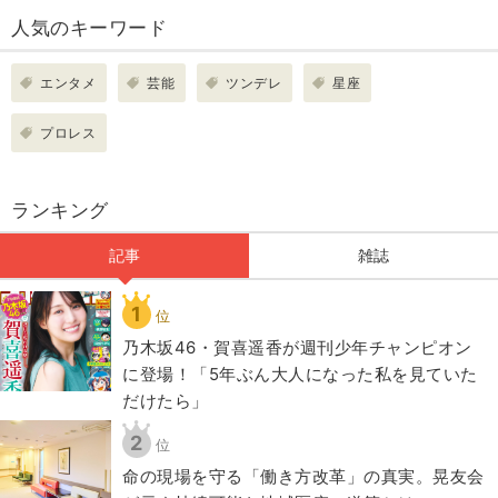
人気のキーワード
エンタメ
芸能
ツンデレ
星座
プロレス
ランキング
記事
雑誌
1
位
乃木坂46・賀喜遥香が週刊少年チャンピオン
に登場！「5年ぶん大人になった私を見ていた
だけたら」
2
位
​命の現場を守る「働き方改革」の真実。晃友会