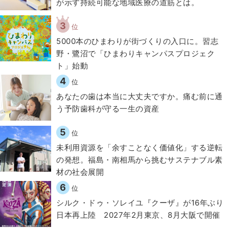
が示す持続可能な地域医療の道筋とは。
3
位
5000本のひまわりが街づくりの入口に。習志
野・鷺沼で「ひまわりキャンパスプロジェク
ト」始動
4
位
​あなたの歯は本当に大丈夫ですか。痛む前に通
う予防歯科が守る一生の資産
5
位
​​未利用資源を「余すことなく価値化」する逆転
の発想。福島・南相馬から挑むサステナブル素
材の社会展開​
6
位
シルク・ドゥ・ソレイユ『クーザ』が16年ぶり
日本再上陸 2027年2月東京、8月大阪で開催