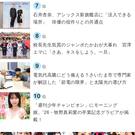
7
位
石井杏奈、アシックス新旗艦店に「没入できる
場所」 俳優の役作りとの共通点
8
位
校長先生気質のジャンボたかおが大暴れ 宮澤
エマに「さあ、キスをしよう。一旦」
9
位
電気代高騰にどう備える？さいたま市で専門家
が解説した「節電の限界」と太陽光の選び方
10
位
「週刊少年チャンピオン」にモーニング
娘。’26・牧野真莉愛の卒業記念グラビアが掲
載！