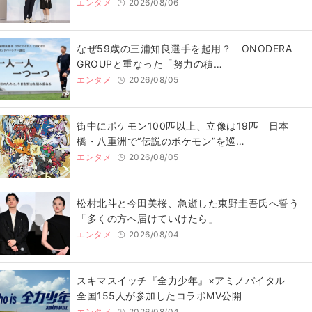
エンタメ
2026/08/06
なぜ59歳の三浦知良選手を起用？ ONODERA
GROUPと重なった「努力の積…
エンタメ
2026/08/05
街中にポケモン100匹以上、立像は19匹 日本
橋・八重洲で“伝説のポケモン”を巡…
エンタメ
2026/08/05
松村北斗と今田美桜、急逝した東野圭吾氏へ誓う
「多くの方へ届けていけたら」
エンタメ
2026/08/04
スキマスイッチ『全力少年』×アミノバイタル
全国155人が参加したコラボMV公開
エンタメ
2026/08/04