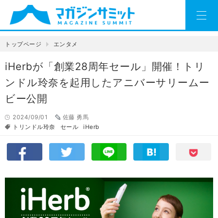
トップページ
エンタメ
iHerbが「創業28周年セール」開催！トリ
ンドル玲奈を起用したアニバーサリームー
ビー公開
2024/09/01
佐藤 勇馬
トリンドル玲奈
セール
iHerb