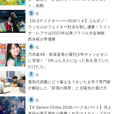
ト」始動
5
位
【SLSテイクオーバー2026リオ】コルダノ・
ラッセルがフェイキー対決を制し優勝！ライッ
サ・レアウは2022年以来ブラジル大会無敗、
西矢椛が準優勝
6
位
乃木坂46・賀喜遥香が週刊少年チャンピオン
に登場！「5年ぶん大人になった私を見ていた
だけたら」
7
位
電気代高騰にどう備える？さいたま市で専門家
が解説した「節電の限界」と太陽光の選び方
8
位
【X Games Chiba 2026パーク＆バート】河上
恵蒔が男子最年少優勝！女子はスカイ・ブラウ