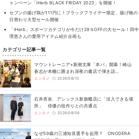
ャンペーン「iHerb BLACK FRIDAY 2023」を開催！
セブンの揚げ鶏が111円に！ブラックフライデー限定、揚げ物の
日替わり大型セール開催
「iHerb」スポーツカテゴリが今だけ29％OFFの大セール！田中
理恵さんの愛用アイテム紹介企画も
カテゴリー記事一覧
マウントレーニア×新潮文庫「本パ」開幕！崎山
蒼志が本棚に囲まれ深夜の書店で弾き語…
エンタメ
2026/08/10
石井杏奈、アシックス新旗艦店に「没入できる場
所」 俳優の役作りとの共通点
エンタメ
2026/08/06
なぜ59歳の三浦知良選手を起用？ ONODERA