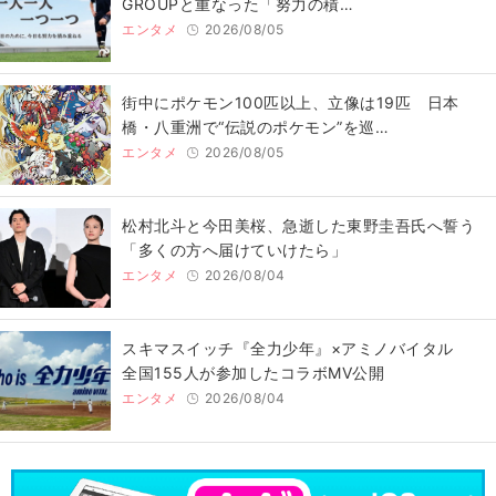
GROUPと重なった「努力の積…
エンタメ
2026/08/05
街中にポケモン100匹以上、立像は19匹 日本
橋・八重洲で“伝説のポケモン”を巡…
エンタメ
2026/08/05
松村北斗と今田美桜、急逝した東野圭吾氏へ誓う
「多くの方へ届けていけたら」
エンタメ
2026/08/04
スキマスイッチ『全力少年』×アミノバイタル
全国155人が参加したコラボMV公開
エンタメ
2026/08/04