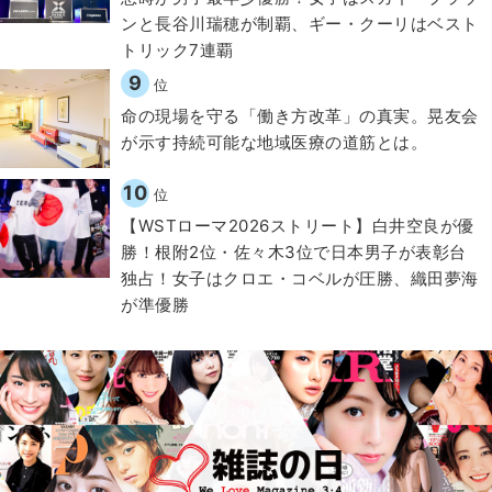
ンと長谷川瑞穂が制覇、ギー・クーリはベスト
トリック7連覇
9
位
​命の現場を守る「働き方改革」の真実。晃友会
が示す持続可能な地域医療の道筋とは。
10
位
【WSTローマ2026ストリート】白井空良が優
勝！根附2位・佐々木3位で日本男子が表彰台
独占！女子はクロエ・コベルが圧勝、織田夢海
が準優勝