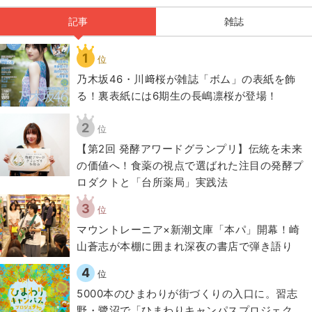
記事
雑誌
1
位
乃木坂46・川﨑桜が雑誌「ボム」の表紙を飾
る！裏表紙には6期生の長嶋凛桜が登場！
2
位
【第2回 発酵アワードグランプリ】伝統を未来
の価値へ！食薬の視点で選ばれた注目の発酵プ
ロダクトと「台所薬局」実践法
3
位
マウントレーニア×新潮文庫「本パ」開幕！崎
山蒼志が本棚に囲まれ深夜の書店で弾き語り
4
位
5000本のひまわりが街づくりの入口に。習志
野・鷺沼で「ひまわりキャンパスプロジェク