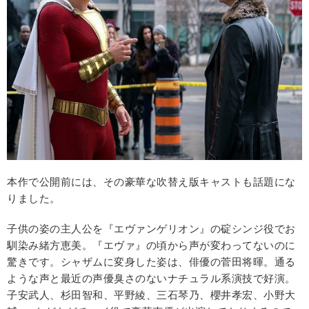
本作で公開前には、その豪華な吹替え版キャストも話題にな
りました。
子供の姿の主人公を『エヴァンゲリオン』の碇シンジ役でお
馴染み緒方恵美。『エヴァ』の頃から声が変わってないのに
驚きです。シャザムに変身した姿は、俳優の菅田将暉。通る
ような声と最近の声優臭さのないナチュラル系演技で好演。
子安武人、杉田智和、平野綾、三石琴乃、櫻井孝宏、小野大