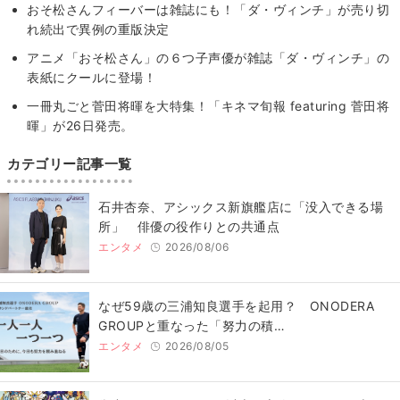
おそ松さんフィーバーは雑誌にも！「ダ・ヴィンチ」が売り切
れ続出で異例の重版決定
アニメ「おそ松さん」の６つ子声優が雑誌「ダ・ヴィンチ」の
表紙にクールに登場！
一冊丸ごと菅田将暉を大特集！「キネマ旬報 featuring 菅田将
暉」が26日発売。
カテゴリー記事一覧
石井杏奈、アシックス新旗艦店に「没入できる場
所」 俳優の役作りとの共通点
エンタメ
2026/08/06
なぜ59歳の三浦知良選手を起用？ ONODERA
GROUPと重なった「努力の積…
エンタメ
2026/08/05