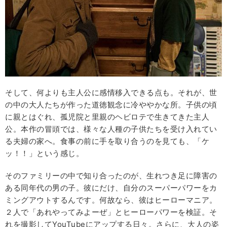
そして、何よりも主人公に感情移入できる点も。それが、世
の中の大人たちが作った道徳観念に冷ややかな所。子供の頃
に親とはぐれ、孤児院と里親のヘビロテで生きてきた主人
公。本作の冒頭では、様々な人種の子供たちを受け入れてい
る夫婦の家へ。食事の前に手を取り合うのを見ても、「ケ
ッ！！」という感じ。
そのファミリーの中で知り合ったのが、生れつき足に障害の
ある同年代の男の子。彼にだけ、自分のスーパーパワーをカ
ミングアウトするんです。何故なら、彼はヒーローマニア。
２人で「あれやってみよーぜ」とヒーローパワーを検証。そ
れを撮影してYouTubeにアップする日々。さらに、大人の姿