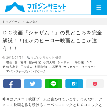
トップページ
エンタメ
ＤＣ映画『シャザム！』の見どころを完全
解説！！ほかのヒーロー映画とここが違
う！！
2019/04/24
マガジンサミット 儀保
映画
菅田将暉
櫻井孝宏
小野大輔
シャザム！
平野綾
ＤＣ
緒方恵美
子安武人
杉田智和
三石琴乃
ザッカリー・リーヴァイ
アベンジャーズ/エンドゲーム
昨今はアメコミ映画ブームと言われています。そんな中、ア
メコミ映画を作り続けるマーベルコミックとＤＣコミックと