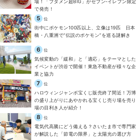
場！「ブタメン超BIG」がセブン‐イレブン限定
で発売！
5
位
街中にポケモン100匹以上、立像は19匹 日本
橋・八重洲で“伝説のポケモン”を巡る謎解き
6
位
気候変動の「緩和」と「適応」をテーマとした
イベントが渋谷で開催！東急不動産が様々な企
業と協力
7
位
ハロウィンジャンボ宝くじ販売終了間近！万博
の盛り上がりにあやかれる宝くじ売り場を売り
場の目利き人が紹介！
8
位
電気代高騰にどう備える？さいたま市で専門家
が解説した「節電の限界」と太陽光の選び方