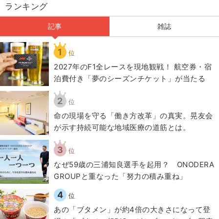
ランキング
記事
雑誌
1
位
2027年のF1全レースを現地観戦！ 航空券・宿
泊費付き「夢のシーズンチケット」が当たる
2
位
​命の現場を守る「働き方改革」の真実。晃友会
が示す持続可能な地域医療の道筋とは。
3
位
なぜ59歳の三浦知良選手を起用？ ONODERA
GROUPと重なった「努力の積み重ね」
4
位
あの「ブタメン」が約4倍の大きさになって登