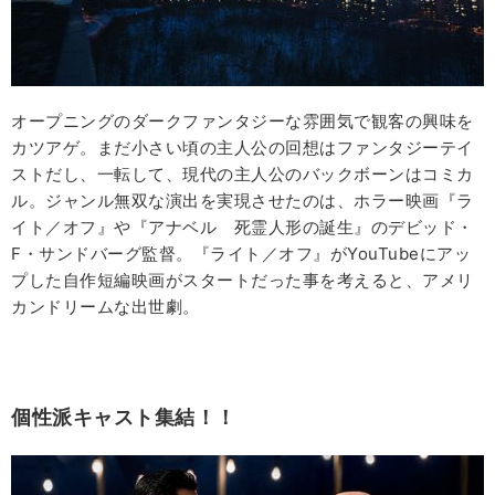
オープニングのダークファンタジーな雰囲気で観客の興味を
カツアゲ。まだ小さい頃の主人公の回想はファンタジーテイ
ストだし、一転して、現代の主人公のバックボーンはコミカ
ル。ジャンル無双な演出を実現させたのは、ホラー映画『ラ
イト／オフ』や『アナベル 死霊人形の誕生』のデビッド・
F・サンドバーグ監督。『ライト／オフ』がYouTubeにアッ
プした自作短編映画がスタートだった事を考えると、アメリ
カンドリームな出世劇。
個性派キャスト集結！！