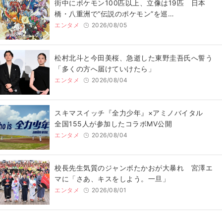
街中にポケモン100匹以上、立像は19匹 日本
橋・八重洲で“伝説のポケモン”を巡…
エンタメ
2026/08/05
松村北斗と今田美桜、急逝した東野圭吾氏へ誓う
「多くの方へ届けていけたら」
エンタメ
2026/08/04
スキマスイッチ『全力少年』×アミノバイタル
全国155人が参加したコラボMV公開
エンタメ
2026/08/04
校長先生気質のジャンボたかおが大暴れ 宮澤エ
マに「さあ、キスをしよう。一旦」
エンタメ
2026/08/01