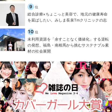
9
位
総合診療×ちょこっと美容で、地元の健康寿命
を延ばしたい。みしま長泉Tmクリニックの志
10
位
​​未利用資源を「余すことなく価値化」する逆転
の発想。福島・南相馬から挑むサステナブル素
材の社会展開​