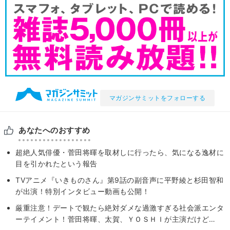
マガジンサミットをフォローする
あなたへのおすすめ
超絶人気俳優・菅田将暉を取材しに行ったら、気になる逸材に
目を引かれたという報告
TVアニメ『いきものさん』第9話の副音声に平野綾と杉田智和
が出演！特別インタビュー動画も公開！
厳重注意！デートで観たら絶対ダメな過激すぎる社会派エンタ
ーテイメント！菅田将暉、太賀、ＹＯＳＨＩが主演だけど…