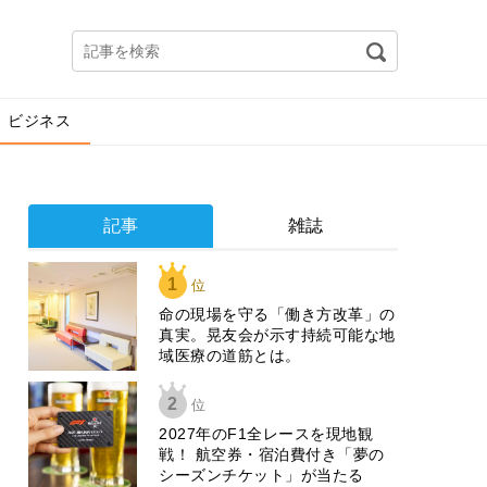
ビジネス
記事
雑誌
1
位
​命の現場を守る「働き方改革」の
真実。晃友会が示す持続可能な地
域医療の道筋とは。
2
位
2027年のF1全レースを現地観
戦！ 航空券・宿泊費付き「夢の
シーズンチケット」が当たる