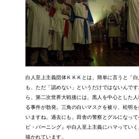
白人至上主義団体ＫＫＫとは、簡単に言うと「白
も、ただ「認めない」というだけではないんです
ら、第二次世界大戦後には、黒人を中心とした人
る事件が勃発。三角の白いマスクを被り、松明を
いますね。過去にも、田舎の警察とグルになって
ピ・バーニング』や白人至上主義にハマっていく
描かれています。