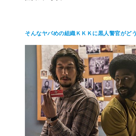
そんなヤバめの組織ＫＫＫに黒人警官がど