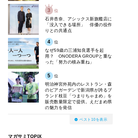
3
位
石井杏奈、アシックス新旗艦店に
「没入できる場所」 俳優の役作
りとの共通点
4
位
なぜ59歳の三浦知良選手を起
用？ ONODERA GROUPと重な
った「努力の積み重ね」
5
位
明治神宮外苑内のレストラン・森
のビアガーデンで新潟県が誇るブ
ランド枝豆「つまりちゃまめ」を
販売数量限定で提供。えだまめ県
の魅力を発信
ベスト10を表示
マガサミTOPIX