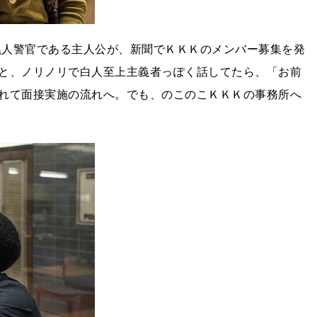
。黒人警官である主人公が、新聞でＫＫＫのメンバー募集を発
と、ノリノリで白人至上主義者っぽく話してたら、「お前
れて面接実施の流れへ。でも、のこのこＫＫＫの事務所へ