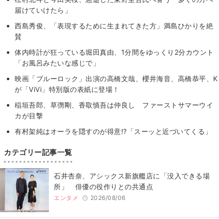
届けていけたら」
西島秀俊、「表現するために生まれてきた方」満島ひかりを絶
賛
体内時計が狂っている堀田真由、1分間をゆっくり2分カウント
「お風呂みたいな感じで」
映画「ブルーロック」出演の高橋文哉、櫻井海音、高橋恭平、K
が「ViVi」特別版の表紙に登場！
稲垣吾郎、草彅剛、香取慎吾は仲良し ファーストサマーウイ
カが目撃
有村架純はオーラを隠すのが得意!?「スーッと近づいてくる」
カテゴリー記事一覧
石井杏奈、アシックス新旗艦店に「没入できる場
所」 俳優の役作りとの共通点
エンタメ
2026/08/06