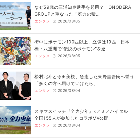
なぜ59歳の三浦知良選手を起用？ ONODERA
GROUPと重なった「努力の積…
エンタメ
2026/08/05
街中にポケモン100匹以上、立像は19匹 日本
橋・八重洲で“伝説のポケモン”を巡…
エンタメ
2026/08/05
松村北斗と今田美桜、急逝した東野圭吾氏へ誓う
「多くの方へ届けていけたら」
エンタメ
2026/08/04
スキマスイッチ『全力少年』×アミノバイタル
全国155人が参加したコラボMV公開
エンタメ
2026/08/04