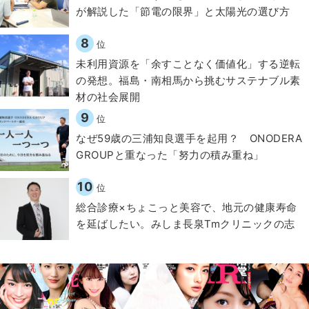
が解説した「節電の限界」と太陽光の選び方
8
位
​​未利用資源を「余すことなく価値化」する逆転
の発想。福島・南相馬から挑むサステナブル素
材の社会展開​
9
位
なぜ59歳の三浦知良選手を起用？ ONODERA
GROUPと重なった「努力の積み重ね」
10
位
総合診療×ちょこっと美容で、地元の健康寿命
を延ばしたい。みしま長泉Tmクリニックの志