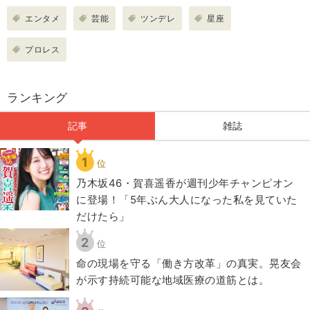
エンタメ
芸能
ツンデレ
星座
プロレス
ランキング
記事
雑誌
1
位
乃木坂46・賀喜遥香が週刊少年チャンピオン
に登場！「5年ぶん大人になった私を見ていた
だけたら」
2
位
​命の現場を守る「働き方改革」の真実。晃友会
が示す持続可能な地域医療の道筋とは。