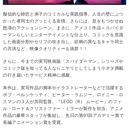
擬似的な師匠と弟子のコミカルな実践指導。人生の壁にぶつ
かった者同士のグッとくる友情。さらには、息をもつかせぬ
怒濤のアクションシーン。まさに、アメコミ作品＝スパイダ
ーマンらしいエンターテイメントな仕上り。コミックを意識
した画面分割やセリフの吹き出し、絵柄の異なるキャラ同士
の共演など、映像クオリティーも抜群！！
さらに、今までの実写映画版「スパイダーマン」シリーズや
コミック版を知ってる人ならニヤリとしてしまう小ネタ満載
の行き届いたサービス精神に感服。
本作は、実写作品の脚本やイラストレーターなどで活躍する
ボブ・ペルシケッティ、ピーター・ラムジー、ロドニー・ロ
スマンの３人が共同監督。『LEGO（R） ムービー』のフィ
ル・ロード＆クリストファー・ミラーが製作を担当。アニメ
作品の豪華スタッフが集結し、先日の第91回アカデミー賞で
長編アニメーション賞を受賞。