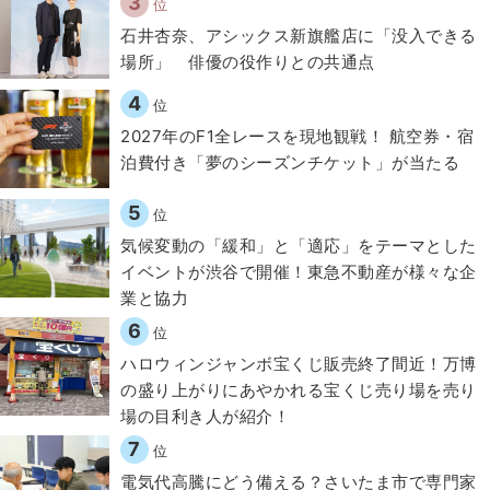
3
位
石井杏奈、アシックス新旗艦店に「没入できる
場所」 俳優の役作りとの共通点
4
位
2027年のF1全レースを現地観戦！ 航空券・宿
泊費付き「夢のシーズンチケット」が当たる
5
位
気候変動の「緩和」と「適応」をテーマとした
イベントが渋谷で開催！東急不動産が様々な企
業と協力
6
位
ハロウィンジャンボ宝くじ販売終了間近！万博
の盛り上がりにあやかれる宝くじ売り場を売り
場の目利き人が紹介！
7
位
電気代高騰にどう備える？さいたま市で専門家