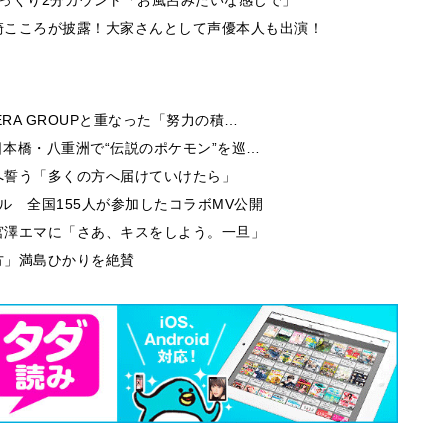
崎こころが披露！大家さんとして声優本人も出演！
RA GROUPと重なった「努力の積…
日本橋・八重洲で“伝説のポケモン”を巡…
へ誓う「多くの方へ届けていけたら」
ル 全国155人が参加したコラボMV公開
宮澤エマに「さあ、キスをしよう。一旦」
方」満島ひかりを絶賛