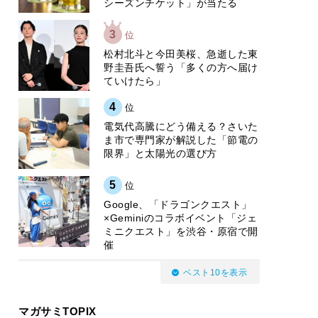
シーズンチケット」が当たる
3
位
松村北斗と今田美桜、急逝した東
野圭吾氏へ誓う「多くの方へ届け
ていけたら」
4
位
電気代高騰にどう備える？さいた
ま市で専門家が解説した「節電の
限界」と太陽光の選び方
5
位
Google、「ドラゴンクエスト」
×Geminiのコラボイベント「ジェ
ミニクエスト」を渋谷・原宿で開
催
ベスト10を表示
マガサミTOPIX