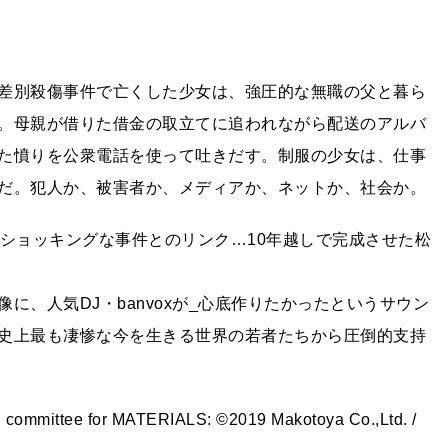
差別殺傷事件で亡くした少女は、強圧的な無職の父と暮ら
。母親が借りた借金の取立てに追われながら配送のアルバ
た憤りを公衆電話を使って吐きだす。制服の少女は、仕事
だ。犯人か、被害者か、メディアか、ネットか、社会か。
たショッキングな事件とのリンク…10年越しで完成させた松
に、人気DJ・banvoxが_心底作りたかったというサウン
史上最も凄惨な今を生きる世界の若者たちから圧倒的支持
n committee for MATERIALS: ©2019 Makotoya Co.,Ltd. /