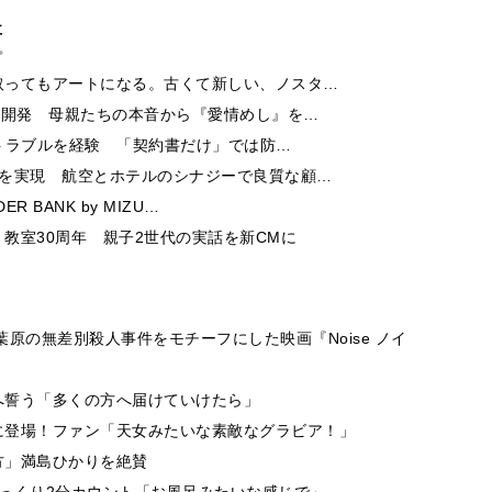
事
取ってもアートになる。古くて新しい、ノスタ…
ー開発 母親たちの本音から『愛情めし』を…
酬トラブルを経験 「契約書だけ」では防…
チを実現 航空とホテルのシナジーで良質な顧…
 BANK by MIZU…
教室30周年 親子2世代の実話を新CMに
原の無差別殺人事件をモチーフにした映画『Noise ノイ
へ誓う「多くの方へ届けていけたら」
に登場！ファン「天女みたいな素敵なグラビア！」
方」満島ひかりを絶賛
っくり2分カウント「お風呂みたいな感じで」