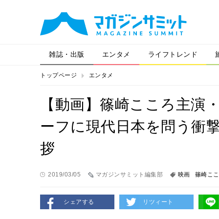
雑誌・出版
エンタメ
ライフトレンド
トップページ
エンタメ
【動画】篠崎こころ主演・
ーフに現代日本を問う衝撃作
拶
2019/03/05
マガジンサミット編集部
映画
篠崎こ
シェアする
リツィート