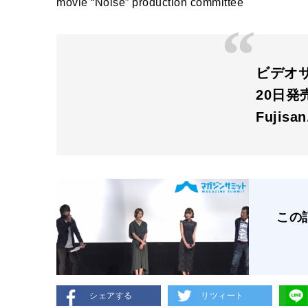
movie “Noise” production committee
ビデオサ
20日発
Fujisa
この
シェアする
リツィート