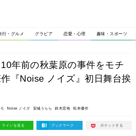
旅行・グルメ
グラビア
恋愛・心理
趣味・スポーツ
10年前の秋葉原の事件をモチ
『Noise ノイズ』初日舞台挨
ころ
Noise ノイズ
安城うらら
鈴木宏侑
松本優作
ラインを送る
ブックマーク
ポケットする