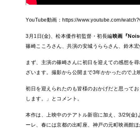
YouTube動画：https://www.youtube.com/watch
3月1日(金)、松本優作初監督・初長編
映画『Noi
篠崎こころさん、共演の安城うららさん、鈴木宏
まず、主演の篠崎さんに初日を迎えての感想を尋
ざいます。撮影から公開まで3年かかったので上
初日を迎えられたのも皆様のおかげだと思ってお
します。」とコメント。
本作は、上映中のテアトル新宿に加え、3/29(金)
ーレ、春には京都の出町座、神戸の元町映画館ほ