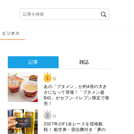
ビジネス
記事
雑誌
1
位
あの「ブタメン」が約4倍の大き
さになって登場！「ブタメン超
BIG」がセブン‐イレブン限定で発
売！
2
位
2027年のF1全レースを現地観
戦！ 航空券・宿泊費付き「夢の