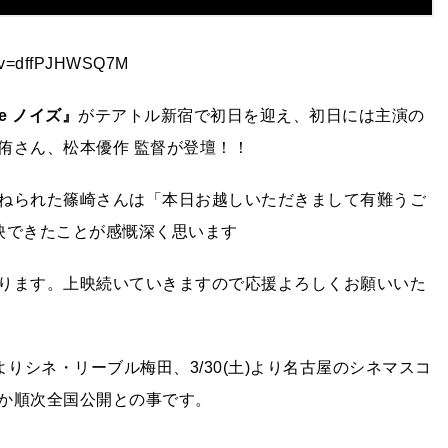
?v=dffPJHWSQ7M
se ノイズ』
がテアトル新宿で初日を迎え、初日には主演の
侑さん、松本優作 監督が登壇！！
ねられた篠崎さんは「本日お越しいただきまして有難うご
映できたことが感慨深く思います
ります。上映続いていきますので応援よろしくお願いいた
よりシネ・リーブル梅田、3/30(土)より名古屋のシネマスコ
か順次全国公開との事です。