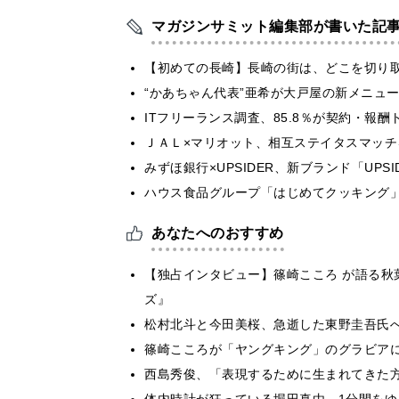
マガジンサミット編集部が書いた記
【初めての長崎】長崎の街は、どこを切り
“かあちゃん代表”亜希が大戸屋の新メニュ
ITフリーランス調査、85.8％が契約・報
ＪＡＬ×マリオット、相互ステイタスマッ
みずほ銀行×UPSIDER、新ブランド「UPSIDER
ハウス食品グループ「はじめてクッキング」
あなたへのおすすめ
【独占インタビュー】篠崎こころ が語る秋葉
ズ』
松村北斗と今田美桜、急逝した東野圭吾氏
篠崎こころが「ヤングキング」のグラビア
西島秀俊、「表現するために生まれてきた
体内時計が狂っている堀田真由、1分間をゆ