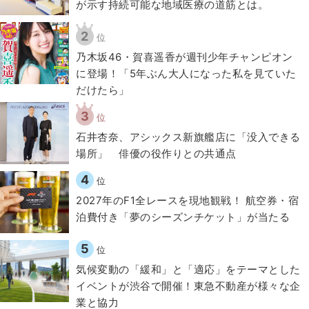
が示す持続可能な地域医療の道筋とは。
2
位
乃木坂46・賀喜遥香が週刊少年チャンピオン
に登場！「5年ぶん大人になった私を見ていた
だけたら」
3
位
石井杏奈、アシックス新旗艦店に「没入できる
場所」 俳優の役作りとの共通点
4
位
2027年のF1全レースを現地観戦！ 航空券・宿
泊費付き「夢のシーズンチケット」が当たる
5
位
気候変動の「緩和」と「適応」をテーマとした
イベントが渋谷で開催！東急不動産が様々な企
業と協力