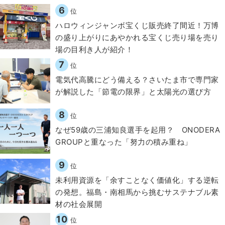
6
位
ハロウィンジャンボ宝くじ販売終了間近！万博
の盛り上がりにあやかれる宝くじ売り場を売り
場の目利き人が紹介！
7
位
電気代高騰にどう備える？さいたま市で専門家
が解説した「節電の限界」と太陽光の選び方
8
位
なぜ59歳の三浦知良選手を起用？ ONODERA
GROUPと重なった「努力の積み重ね」
9
位
​​未利用資源を「余すことなく価値化」する逆転
の発想。福島・南相馬から挑むサステナブル素
材の社会展開​
10
位