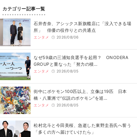
カテゴリー記事一覧
石井杏奈、アシックス新旗艦店に「没入できる場
所」 俳優の役作りとの共通点
エンタメ
2026/08/06
なぜ59歳の三浦知良選手を起用？ ONODERA
GROUPと重なった「努力の積…
エンタメ
2026/08/05
街中にポケモン100匹以上、立像は19匹 日本
橋・八重洲で“伝説のポケモン”を巡…
エンタメ
2026/08/05
松村北斗と今田美桜、急逝した東野圭吾氏へ誓う
「多くの方へ届けていけたら」