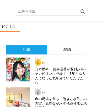
ビジネス
記事
雑誌
1
位
乃木坂46・賀喜遥香が週刊少年チ
ャンピオンに登場！「5年ぶん大
人になった私を見ていただけた
ら」
2
位
​命の現場を守る「働き方改革」の
真実。晃友会が示す持続可能な地