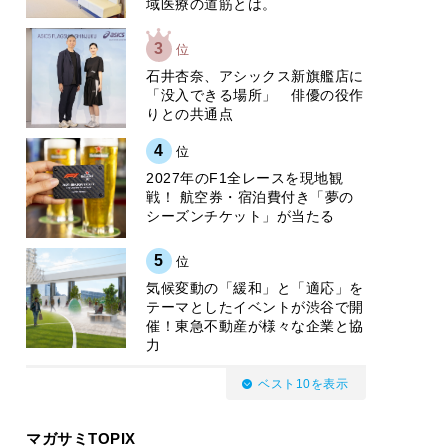
域医療の道筋とは。
3
位
石井杏奈、アシックス新旗艦店に
「没入できる場所」 俳優の役作
りとの共通点
4
位
2027年のF1全レースを現地観
戦！ 航空券・宿泊費付き「夢の
シーズンチケット」が当たる
5
位
気候変動の「緩和」と「適応」を
テーマとしたイベントが渋谷で開
催！東急不動産が様々な企業と協
力
ベスト10を表示
マガサミTOPIX