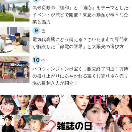
気候変動の「緩和」と「適応」をテーマとした
イベントが渋谷で開催！東急不動産が様々な企
業と協力
9
位
電気代高騰にどう備える？さいたま市で専門家
が解説した「節電の限界」と太陽光の選び方
10
位
ハロウィンジャンボ宝くじ販売終了間近！万博
の盛り上がりにあやかれる宝くじ売り場を売り
場の目利き人が紹介！