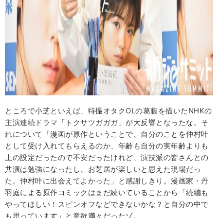
ところで小芝といえば、特撮オタクOLの葛藤を描いたNHKの
主演連続ドラマ「トクサツガガガ」が大反響となったな。そ
れについて「漫画が原作ということで、自分のことを仲村叶
として受け入れてもらえるのか、年齢も自分の実年齢よりも
上の設定だったので不安だったけれど、演技派の皆さんとの
共演は勉強になったし、お芝居が楽しいと思えた現場だっ
た。仲村叶に出会えてよかった」と感謝しきり。漫画家・丹
羽庭による原作コミックはまだ続いていることから「続編も
やってほしい！スピンオフなどできないかな？と自分の中で
も思っています」と意欲満々だったゾ。