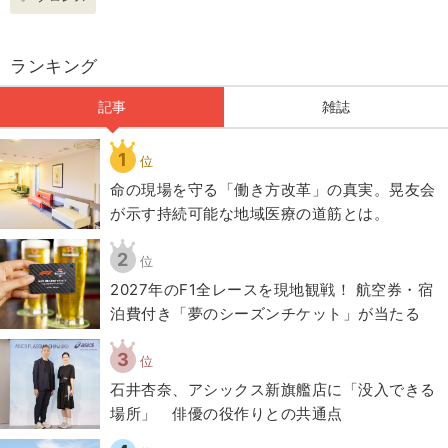
ランキング
記事
雑誌
1
位
​命の現場を守る「働き方改革」の真実。晃友会
が示す持続可能な地域医療の道筋とは。
2
位
2027年のF1全レースを現地観戦！ 航空券・宿
泊費付き「夢のシーズンチケット」が当たる
3
位
石井杏奈、アシックス新旗艦店に「没入できる
場所」 俳優の役作りとの共通点