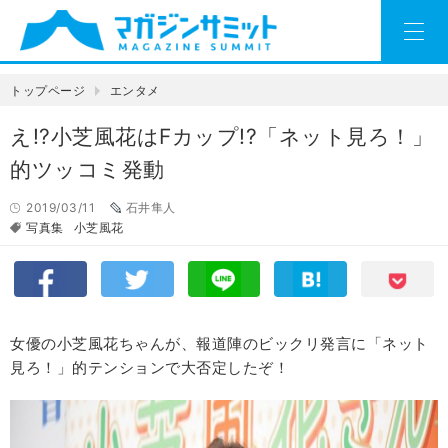
トップページ
エンタメ
え!?小芝風花はFカップ!?「ネット見ろ！」
的ツッコミ発動
2019/03/11
石井隼人
写真集
小芝風花
女優の小芝風花ちゃんが、報道陣のビックリ発言に「ネット
見ろ！」的テンションで大否定したぞ！