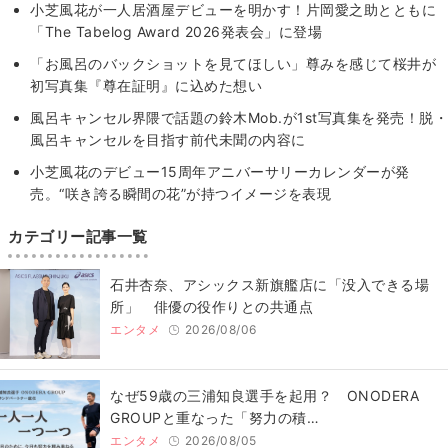
小芝風花が一人居酒屋デビューを明かす！片岡愛之助とともに
「The Tabelog Award 2026発表会」に登場
「お風呂のバックショットを見てほしい」尊みを感じて桜井が
初写真集『尊在証明』に込めた想い
風呂キャンセル界隈で話題の鈴木Mob.が1st写真集を発売！脱・
風呂キャンセルを目指す前代未聞の内容に
小芝風花のデビュー15周年アニバーサリーカレンダーが発
売。“咲き誇る瞬間の花”が持つイメージを表現
カテゴリー記事一覧
石井杏奈、アシックス新旗艦店に「没入できる場
所」 俳優の役作りとの共通点
エンタメ
2026/08/06
なぜ59歳の三浦知良選手を起用？ ONODERA
GROUPと重なった「努力の積…
エンタメ
2026/08/05