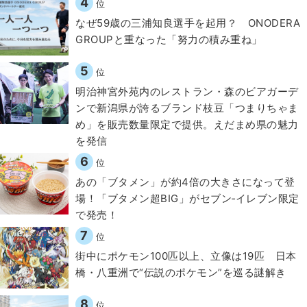
4
位
なぜ59歳の三浦知良選手を起用？ ONODERA
GROUPと重なった「努力の積み重ね」
5
位
明治神宮外苑内のレストラン・森のビアガーデ
ンで新潟県が誇るブランド枝豆「つまりちゃま
め」を販売数量限定で提供。えだまめ県の魅力
を発信
6
位
あの「ブタメン」が約4倍の大きさになって登
場！「ブタメン超BIG」がセブン‐イレブン限定
で発売！
7
位
街中にポケモン100匹以上、立像は19匹 日本
橋・八重洲で“伝説のポケモン”を巡る謎解き
8
位